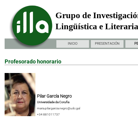
Grupo de Investigació
Lingüística e Literari
INICIO
PRESENTACIÓN
P
Profesorado honorario
Pilar García Negro
Universidade da Coruña
maria.pilar.garcia.negro@udc.gal
+34 881011737