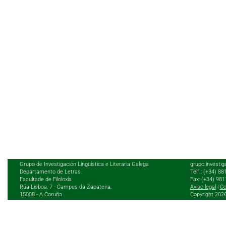
Grupo de Investigación Lingüística e Literaria Galega
grupo.investig
Departamento de Letras.
Telf.: (+34) 8
Facultade de Filoloxía
Fax: (+34) 98
Rúa Lisboa, 7 - Campus da Zapateira,
Aviso legal
|
Co
15008 - A Coruña
Copyright 202