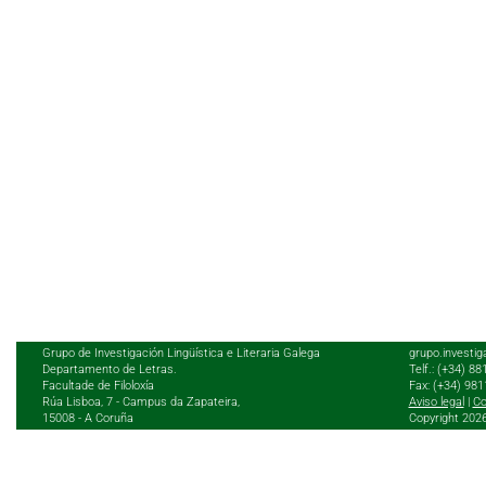
Grupo de Investigación Lingüística e Literaria Galega
grupo.investig
Departamento de Letras.
Telf.: (+34) 8
Facultade de Filoloxía
Fax: (+34) 98
Rúa Lisboa, 7 - Campus da Zapateira,
Aviso legal
|
Co
15008 - A Coruña
Copyright 202