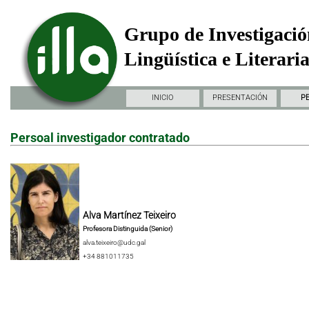
Grupo de Investigació
Lingüística e Literari
INICIO
PRESENTACIÓN
P
Persoal investigador contratado
Alva Martínez Teixeiro
Profesora Distinguida (Senior)
alva.teixeiro@udc.gal
+34 881011735