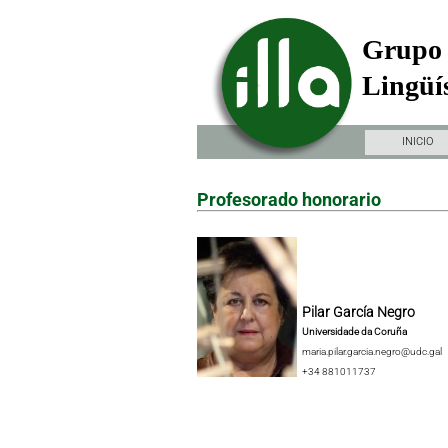
Grupo 
Lingüís
INICIO
Profesorado honorario
Pilar García Negro
Universidade da Coruña
maria.pilar.garcia.negro@udc.gal
+34 881011737