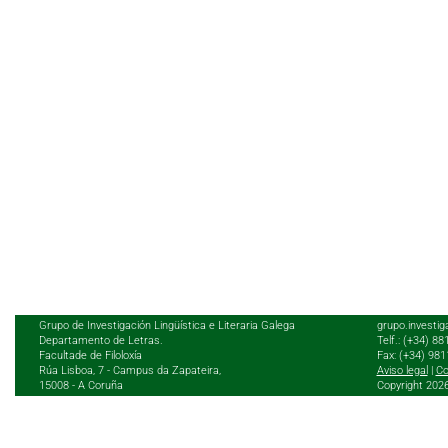
Grupo de Investigación Lingüística e Literaria Galega
grupo.investig
Departamento de Letras.
Telf.: (+34) 8
Facultade de Filoloxía
Fax: (+34) 98
Rúa Lisboa, 7 - Campus da Zapateira,
Aviso legal
|
Co
15008 - A Coruña
Copyright 202