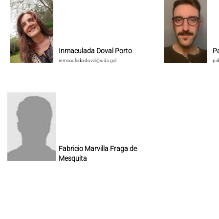
Inmaculada Doval Porto
P
inmaculada.doval@udc.gal
pa
Fabricio Marvilla Fraga de
Mesquita