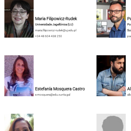
Maria Filipowicz-Rudek
Pa
Universidade Jagellónica (UJ)
Pon
maria.filipowicz-rudek@uj.edu.pl
Su
+34 48 604 438 250
pa
Estefanía Mosquera Castro
A
e.mosquera@edu.xunta.gal
al