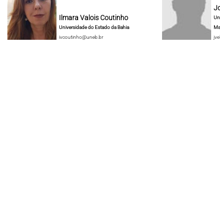
J
Ilmara Valois Coutinho
Un
Universidade do Estado da Bahia
Ma
ivcoutinho@uneb.br
jve