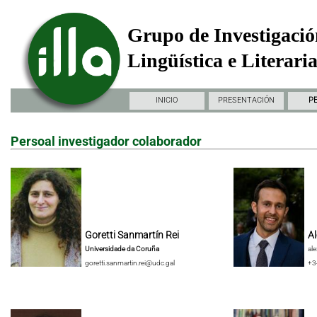
Grupo de Investigació
Lingüística e Literari
INICIO
PRESENTACIÓN
P
Persoal investigador colaborador
Goretti Sanmartín Rei
Al
Universidade da Coruña
al
goretti.sanmartin.rei@udc.gal
+3