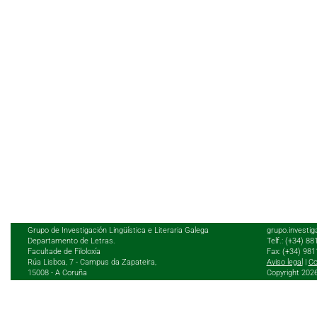
Grupo de Investigación Lingüística e Literaria Galega
grupo.investig
Departamento de Letras.
Telf.: (+34) 8
Facultade de Filoloxía
Fax: (+34) 98
Rúa Lisboa, 7 - Campus da Zapateira,
Aviso legal
|
Co
15008 - A Coruña
Copyright 202