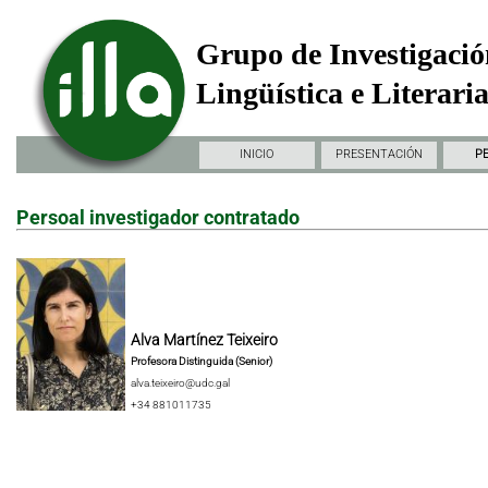
Grupo de Investigació
Lingüística e Literari
INICIO
PRESENTACIÓN
P
Persoal investigador contratado
Alva Martínez Teixeiro
Profesora Distinguida (Senior)
alva.teixeiro@udc.gal
+34 881011735