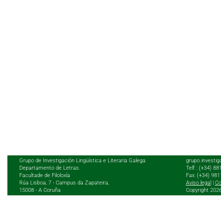
Grupo de Investigación Lingüística e Literaria Galega
grupo.investig
Departamento de Letras.
Telf.: (+34) 8
Facultade de Filoloxía
Fax: (+34) 98
Rúa Lisboa, 7 - Campus da Zapateira,
Aviso legal
|
Co
15008 - A Coruña
Copyright 202