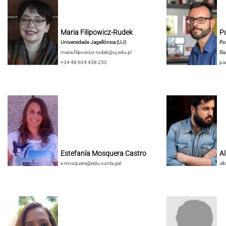
Maria Filipowicz-Rudek
Pa
Universidade Jagellónica (UJ)
Pon
maria.filipowicz-rudek@uj.edu.pl
Su
+34 48 604 438 250
pa
Estefanía Mosquera Castro
A
e.mosquera@edu.xunta.gal
al