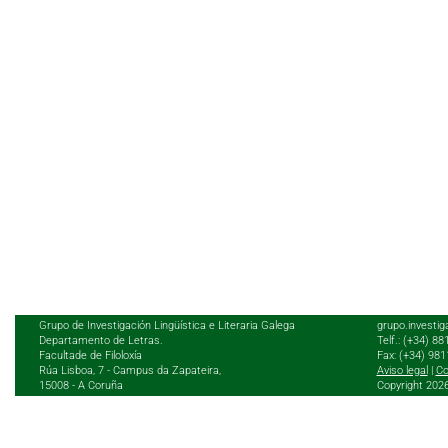
Grupo de Investigación Lingüística e Literaria Galega
grupo.investig
Departamento de Letras.
Telf.: (+34) 8
Facultade de Filoloxía
Fax: (+34) 98
Rúa Lisboa, 7 - Campus da Zapateira,
Aviso legal
|
Co
15008 - A Coruña
Copyright 202