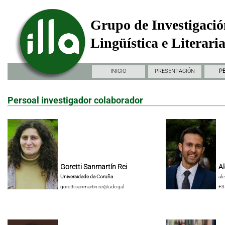
Grupo de Investigació
Lingüística e Literari
INICIO
PRESENTACIÓN
P
Persoal investigador colaborador
Goretti Sanmartín Rei
Al
Universidade da Coruña
al
goretti.sanmartin.rei@udc.gal
+3