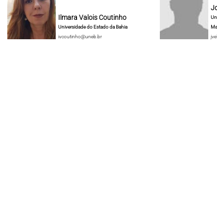
J
Ilmara Valois Coutinho
Un
Universidade do Estado da Bahia
Ma
ivcoutinho@uneb.br
jve