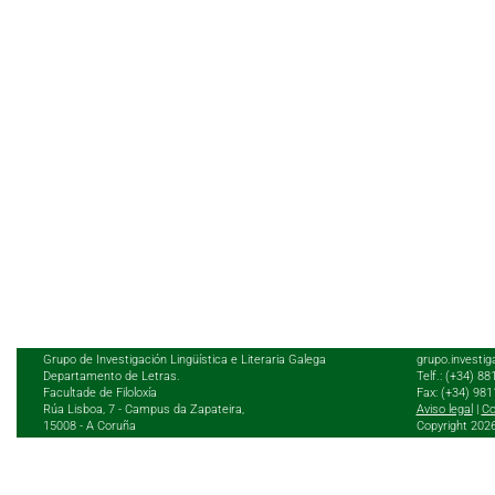
Grupo de Investigación Lingüística e Literaria Galega
grupo.investig
Departamento de Letras.
Telf.: (+34) 8
Facultade de Filoloxía
Fax: (+34) 98
Rúa Lisboa, 7 - Campus da Zapateira,
Aviso legal
|
Co
15008 - A Coruña
Copyright 202