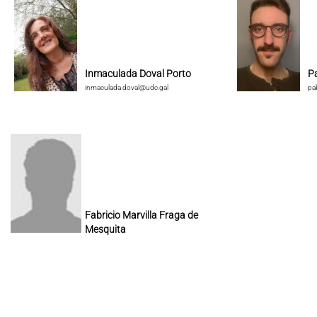
Inmaculada Doval Porto
P
inmaculada.doval@udc.gal
pa
Fabricio Marvilla Fraga de
Mesquita