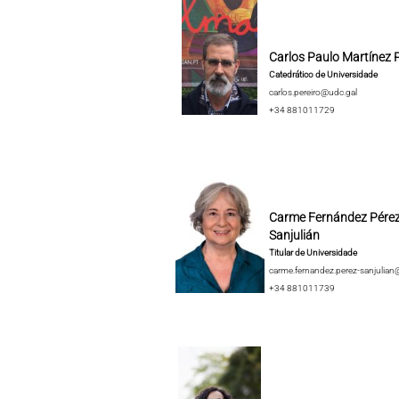
Carlos Paulo Martínez P
Catedrático de Universidade
carlos.pereiro@udc.gal
+34 881011729
Carme Fernández Pérez
Sanjulián
Titular de Universidade
carme.fernandez.perez-sanjulian
+34 881011739