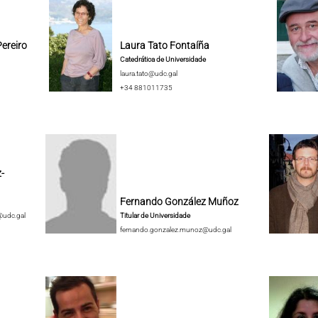
ereiro
Laura Tato Fontaíña
Catedrática de Universidade
laura.tato@udc.gal
+34 881011735
-
Fernando González Muñoz
@udc.gal
Titular de Universidade
fernando.gonzalez.munoz@udc.gal