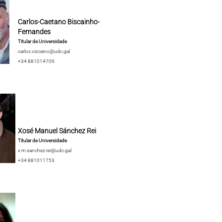
Carlos-Caetano Biscainho-
Fernandes
Titular de Universidade
carlos.vizcaino@udc.gal
+34 881014709
Xosé Manuel Sánchez Rei
Titular de Universidade
x.m.sanchez.rei@udc.gal
+34 881011753