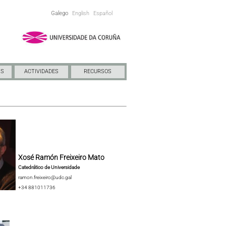
Galego
English
Español
NS
ACTIVIDADES
RECURSOS
Xosé Ramón Freixeiro Mato
Catedrático de Universidade
ramon.freixeiro@udc.gal
+34 881011736