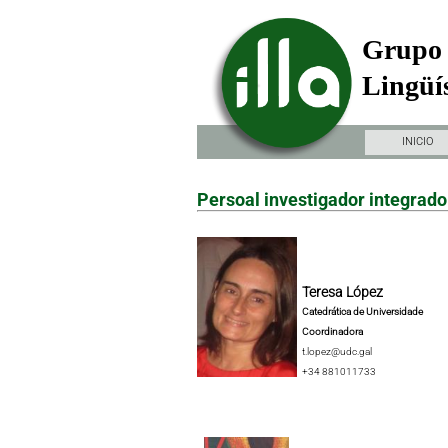
Grupo 
Lingüís
INICIO
Persoal investigador integrado
Teresa López
Catedrática de Universidade
Coordinadora
t.lopez@udc.gal
+34 881011733