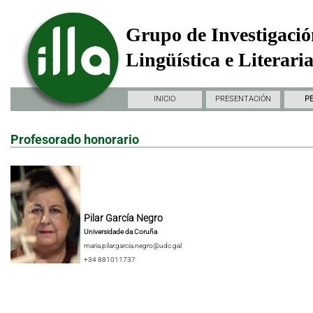
Grupo de Investigació
Lingüística e Literari
INICIO
PRESENTACIÓN
P
Profesorado honorario
Pilar García Negro
Universidade da Coruña
maria.pilar.garcia.negro@udc.gal
+34 881011737