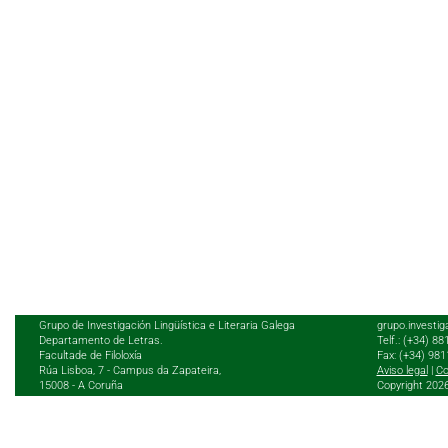
Grupo de Investigación Lingüística e Literaria Galega
grupo.investig
Departamento de Letras.
Telf.: (+34) 8
Facultade de Filoloxía
Fax: (+34) 98
Rúa Lisboa, 7 - Campus da Zapateira,
Aviso legal
|
Co
15008 - A Coruña
Copyright 202