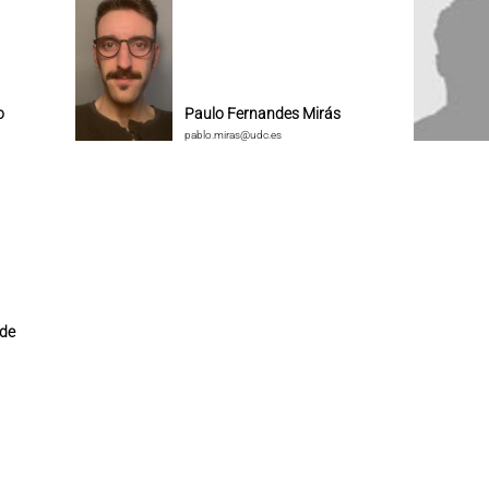
o
Paulo Fernandes Mirás
pablo.miras@udc.es
 de