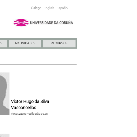
Galego
English
Español
NS
ACTIVIDADES
RECURSOS
Víctor Hugo da Silva
Vasconcellos
victor.vasconcellos@udc.es