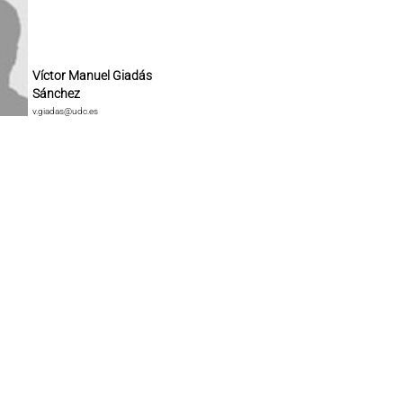
Víctor Manuel Giadás
Sánchez
v.giadas@udc.es