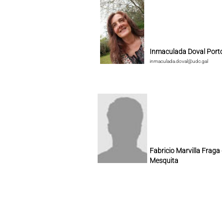
Inmaculada Doval Port
inmaculada.doval@udc.gal
Fabricio Marvilla Fraga
Mesquita