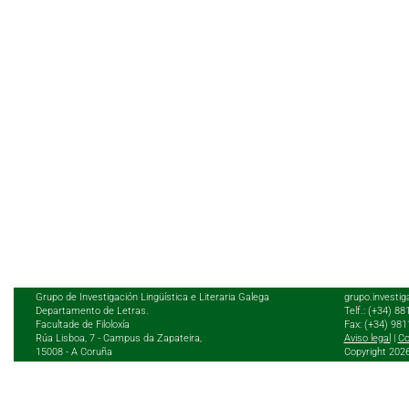
Grupo de Investigación Lingüística e Literaria Galega
grupo.investig
Departamento de Letras.
Telf.: (+34) 8
Facultade de Filoloxía
Fax: (+34) 98
Rúa Lisboa, 7 - Campus da Zapateira,
Aviso legal
|
Co
15008 - A Coruña
Copyright 202