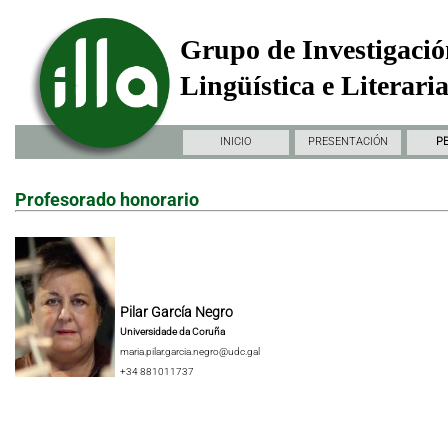
Grupo de Investigació
Lingüística e Literari
INICIO
PRESENTACIÓN
P
Profesorado honorario
Pilar García Negro
Universidade da Coruña
maria.pilar.garcia.negro@udc.gal
+34 881011737