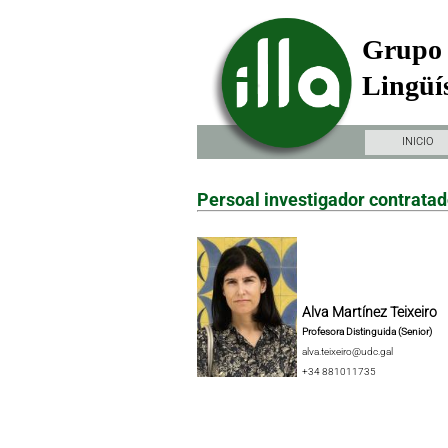
Grupo 
Lingüís
INICIO
Persoal investigador contrata
Alva Martínez Teixeiro
Profesora Distinguida (Senior)
alva.teixeiro@udc.gal
+34 881011735