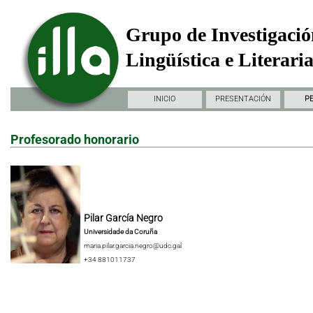
Grupo de Investigació
Lingüística e Literari
INICIO
PRESENTACIÓN
P
Profesorado honorario
Pilar García Negro
Universidade da Coruña
maria.pilar.garcia.negro@udc.gal
+34 881011737