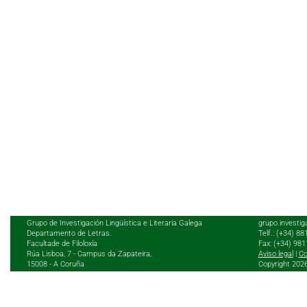
Grupo de Investigación Lingüística e Literaria Galega
grupo.investig
Departamento de Letras.
Telf.: (+34) 8
Facultade de Filoloxía
Fax: (+34) 98
Rúa Lisboa, 7 - Campus da Zapateira,
Aviso legal
|
Co
15008 - A Coruña
Copyright 202