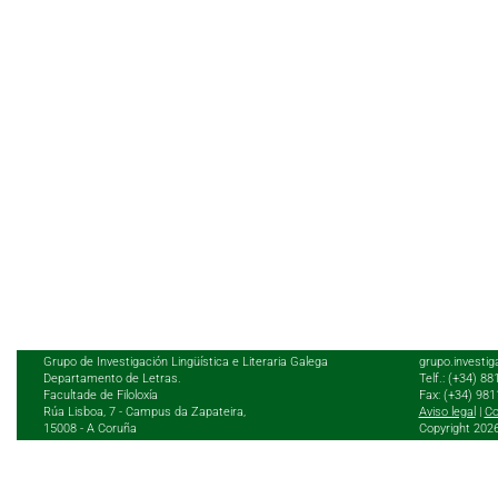
Grupo de Investigación Lingüística e Literaria Galega
grupo.investig
Departamento de Letras.
Telf.: (+34) 8
Facultade de Filoloxía
Fax: (+34) 98
Rúa Lisboa, 7 - Campus da Zapateira,
Aviso legal
|
Co
15008 - A Coruña
Copyright 202