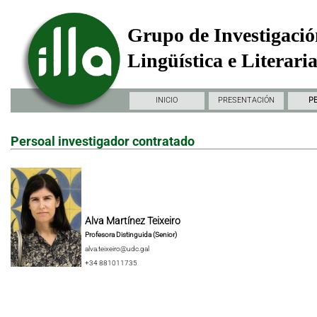
Grupo de Investigació
Lingüística e Literari
INICIO
PRESENTACIÓN
P
Persoal investigador contratado
Alva Martínez Teixeiro
Profesora Distinguida (Senior)
alva.teixeiro@udc.gal
+34 881011735