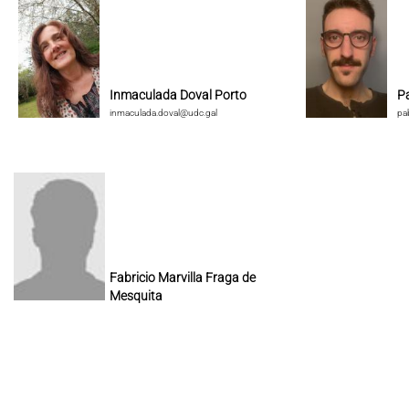
Inmaculada Doval Porto
P
inmaculada.doval@udc.gal
pa
Fabricio Marvilla Fraga de
Mesquita