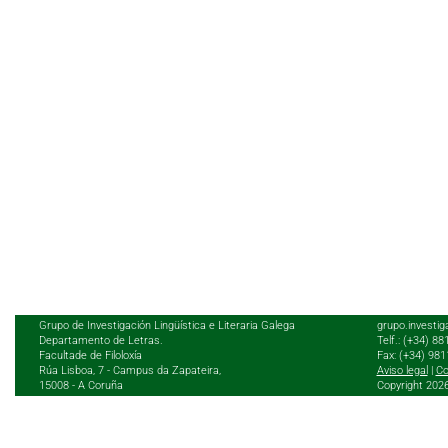
Grupo de Investigación Lingüística e Literaria Galega
grupo.investig
Departamento de Letras.
Telf.: (+34) 8
Facultade de Filoloxía
Fax: (+34) 98
Rúa Lisboa, 7 - Campus da Zapateira,
Aviso legal
|
Co
15008 - A Coruña
Copyright 202