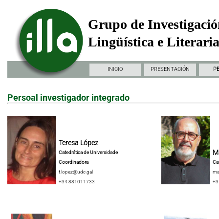
Grupo de Investigació
Lingüística e Literari
INICIO
PRESENTACIÓN
P
Persoal investigador integrado
Teresa López
Ma
Catedrática de Universidade
Coordinadora
Ca
t.lopez@udc.gal
ma
+34 881011733
+3