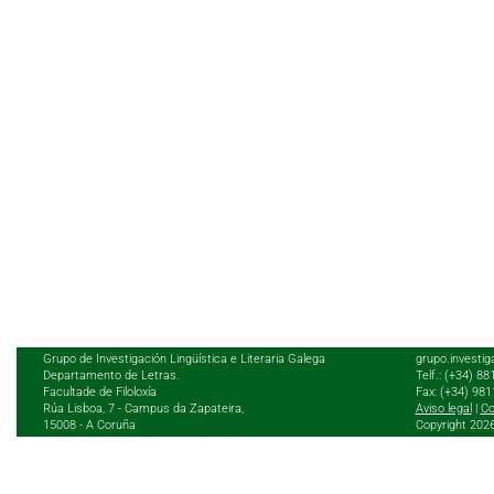
Grupo de Investigación Lingüística e Literaria Galega
grupo.investig
Departamento de Letras.
Telf.: (+34) 8
Facultade de Filoloxía
Fax: (+34) 98
Rúa Lisboa, 7 - Campus da Zapateira,
Aviso legal
|
Co
15008 - A Coruña
Copyright 202