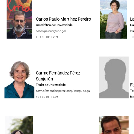
Carlos Paulo Martínez Pereiro
La
Catedrático de Universidade
Cat
carlos.pereiro@udc.gal
lau
+34 881011729
+3
Carme Fernández Pérez-
Sanjulián
F
Titular de Universidade
carme.fernandez.perez-sanjulian@udc.gal
Tit
+34 881011739
fe