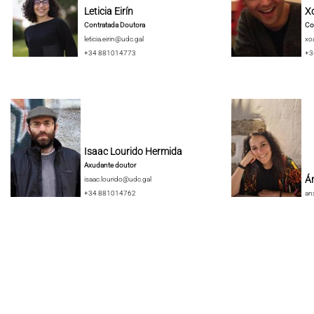
Leticia Eirín
X
Contratada Doutora
Co
leticia.eirin@udc.gal
xo
+34 881014773
+3
Isaac Lourido Hermida
Axudante doutor
Án
isaac.lourido@udc.gal
+34 881014762
an