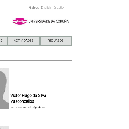
Galego
English
Español
NS
ACTIVIDADES
RECURSOS
Víctor Hugo da Silva
Vasconcellos
victor.vasconcellos@udc.es