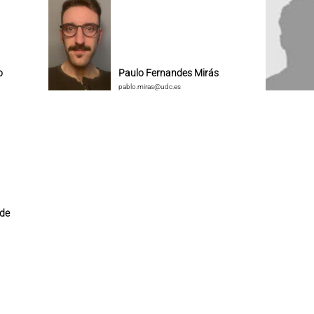
o
Paulo Fernandes Mirás
pablo.miras@udc.es
 de