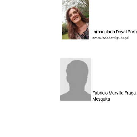
Inmaculada Doval Port
inmaculada.doval@udc.gal
Fabricio Marvilla Fraga
Mesquita