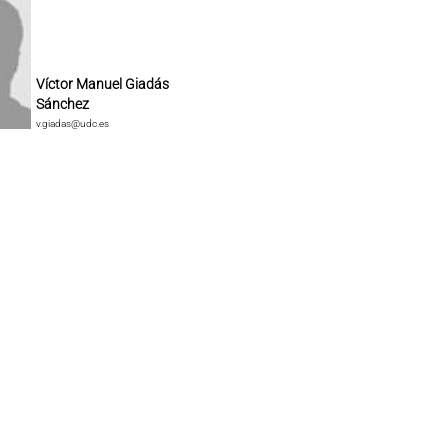
Víctor Manuel Giadás
Sánchez
v.giadas@udc.es