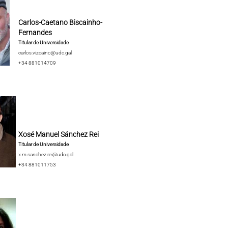
Carlos-Caetano Biscainho-
Fernandes
Titular de Universidade
carlos.vizcaino@udc.gal
+34 881014709
Xosé Manuel Sánchez Rei
Titular de Universidade
x.m.sanchez.rei@udc.gal
+34 881011753