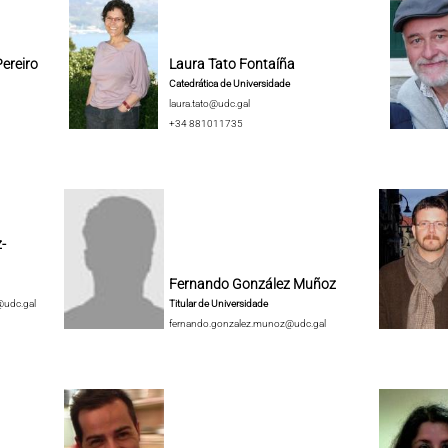
ereiro
Laura Tato Fontaíña
Catedrática de Universidade
laura.tato@udc.gal
+34 881011735
-
Fernando González Muñoz
@udc.gal
Titular de Universidade
fernando.gonzalez.munoz@udc.gal