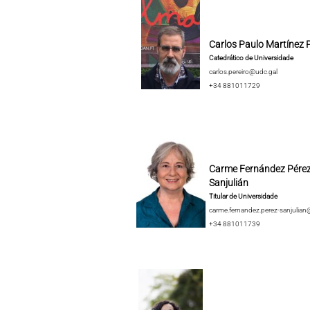
Carlos Paulo Martínez P
Catedrático de Universidade
carlos.pereiro@udc.gal
+34 881011729
Carme Fernández Pérez
Sanjulián
Titular de Universidade
carme.fernandez.perez-sanjulian
+34 881011739