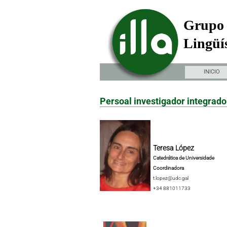
Grupo 
Lingüís
INICIO
Persoal investigador integrado
Teresa López
Catedrática de Universidade
Coordinadora
t.lopez@udc.gal
+34 881011733