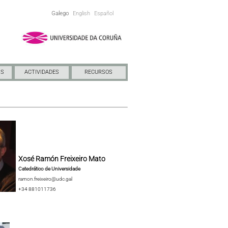
Galego
English
Español
NS
ACTIVIDADES
RECURSOS
Xosé Ramón Freixeiro Mato
Catedrático de Universidade
ramon.freixeiro@udc.gal
+34 881011736