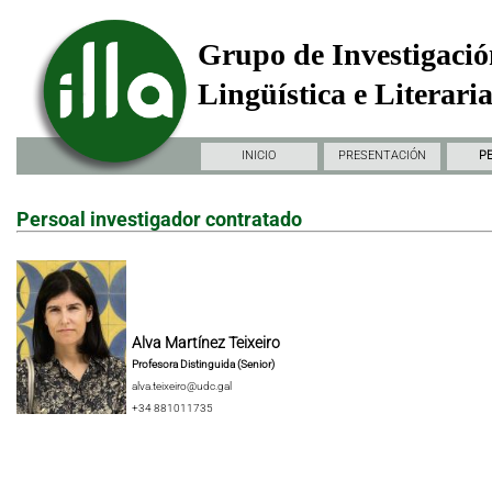
Grupo de Investigació
Lingüística e Literari
INICIO
PRESENTACIÓN
P
Persoal investigador contratado
Alva Martínez Teixeiro
Profesora Distinguida (Senior)
alva.teixeiro@udc.gal
+34 881011735