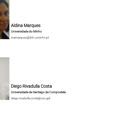
Aldina Marques
Universidade do Minho
mamarques@ilch.uminho.pt
Diego Rivadulla Costa
Universidade de Santiago de Compostela
diego.rivadulla.costa@usc.gal