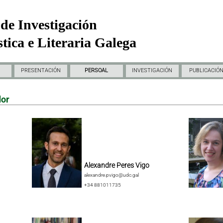
de Investigación
tica e Literaria Galega
PRESENTACIÓN
PERSOAL
INVESTIGACIÓN
PUBLICACIÓ
dor
Alexandre Peres Vigo
alexandre.pvigo@udc.gal
+34 881011735