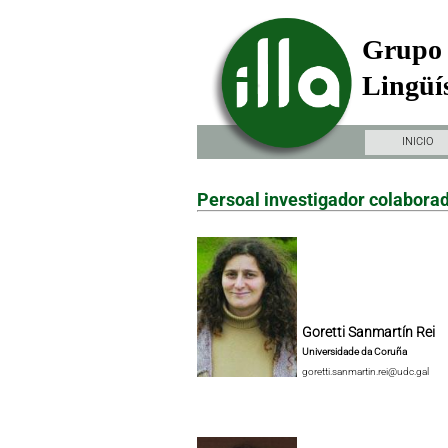
Grupo 
Lingüís
INICIO
Persoal investigador colabora
Goretti Sanmartín Rei
Universidade da Coruña
goretti.sanmartin.rei@udc.gal