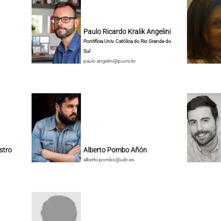
Paulo Ricardo Kralik Angelini
Pontifícia Univ. Católica do Rio Grande do
Sul
paulo.angelini@pucrs.br
stro
Alberto Pombo Añón
alberto.pombo@udc.es