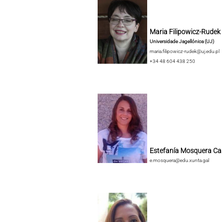
Maria Filipowicz-Rudek
Universidade Jagellónica (UJ)
maria.filipowicz-rudek@uj.edu.pl
+34 48 604 438 250
Estefanía Mosquera Ca
e.mosquera@edu.xunta.gal