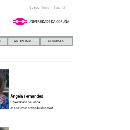
Galego
English
Español
NS
ACTIVIDADES
RECURSOS
Ângela Fernandes
Universidade de Lisboa
angela.fernandes@edu.ulisboa.pt