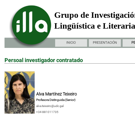
Grupo de Investigació
Lingüística e Literari
INICIO
PRESENTACIÓN
P
Persoal investigador contratado
Alva Martínez Teixeiro
Profesora Distinguida (Senior)
alva.teixeiro@udc.gal
+34 881011735