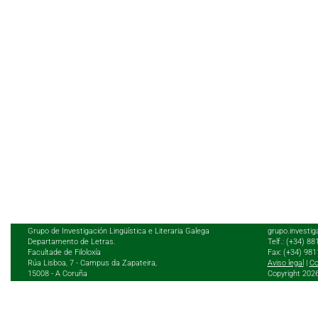
Grupo de Investigación Lingüística e Literaria Galega
grupo.investig
Departamento de Letras.
Telf.: (+34) 8
Facultade de Filoloxía
Fax: (+34) 98
Rúa Lisboa, 7 - Campus da Zapateira,
Aviso legal
|
Co
15008 - A Coruña
Copyright 202