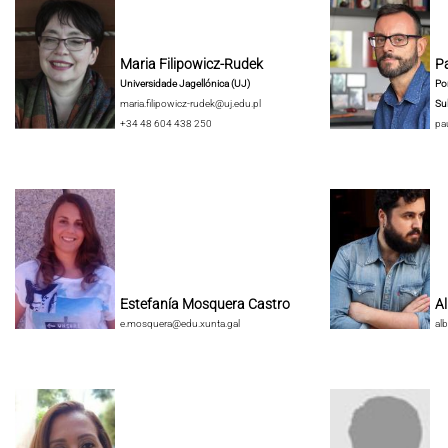
Maria Filipowicz-Rudek
Pa
Universidade Jagellónica (UJ)
Pon
maria.filipowicz-rudek@uj.edu.pl
Su
+34 48 604 438 250
pa
Estefanía Mosquera Castro
A
e.mosquera@edu.xunta.gal
al