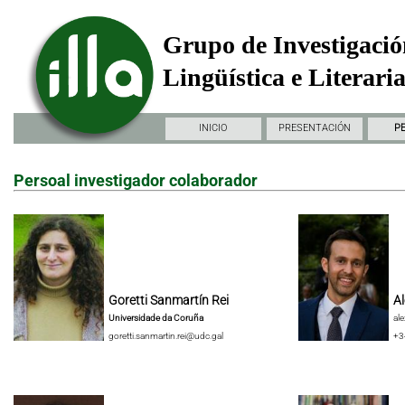
Grupo de Investigació
Lingüística e Literari
INICIO
PRESENTACIÓN
P
Persoal investigador colaborador
Goretti Sanmartín Rei
Al
Universidade da Coruña
al
goretti.sanmartin.rei@udc.gal
+3