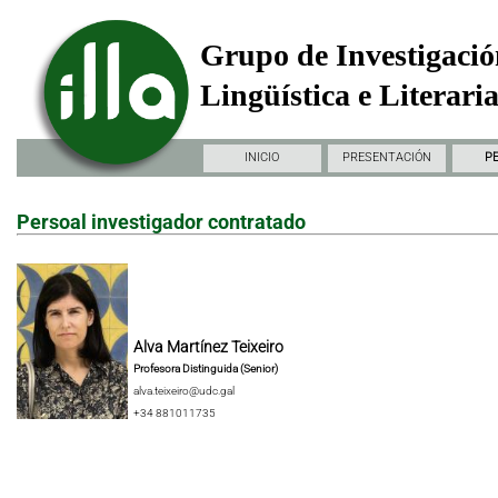
Grupo de Investigació
Lingüística e Literari
INICIO
PRESENTACIÓN
P
Persoal investigador contratado
Alva Martínez Teixeiro
Profesora Distinguida (Senior)
alva.teixeiro@udc.gal
+34 881011735