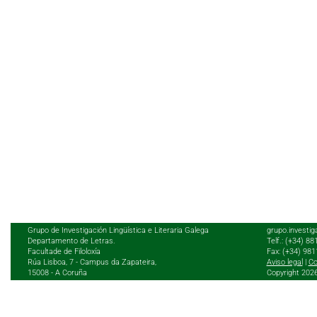
Grupo de Investigación Lingüística e Literaria Galega
grupo.investig
Departamento de Letras.
Telf.: (+34) 8
Facultade de Filoloxía
Fax: (+34) 98
Rúa Lisboa, 7 - Campus da Zapateira,
Aviso legal
|
Co
15008 - A Coruña
Copyright 202