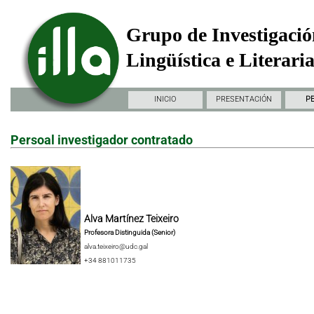
Grupo de Investigació
Lingüística e Literari
INICIO
PRESENTACIÓN
P
Persoal investigador contratado
Alva Martínez Teixeiro
Profesora Distinguida (Senior)
alva.teixeiro@udc.gal
+34 881011735