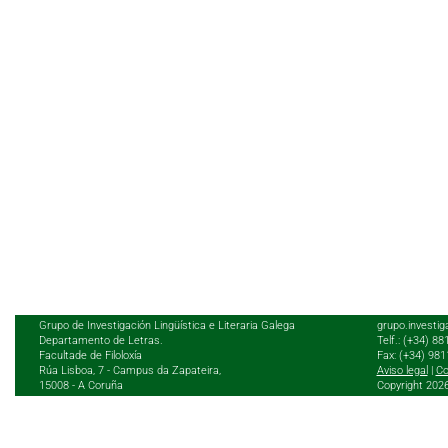
Grupo de Investigación Lingüística e Literaria Galega
grupo.investig
Departamento de Letras.
Telf.: (+34) 8
Facultade de Filoloxía
Fax: (+34) 98
Rúa Lisboa, 7 - Campus da Zapateira,
Aviso legal
|
Co
15008 - A Coruña
Copyright 202