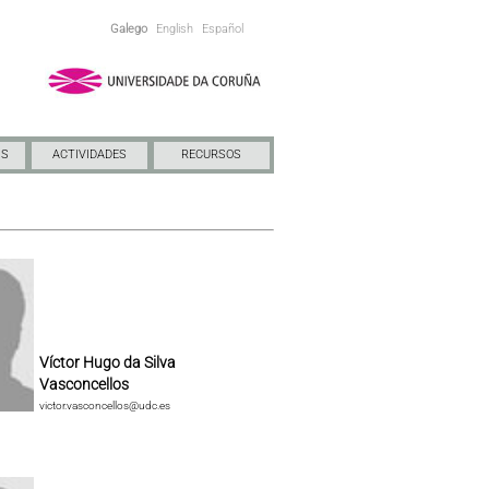
Galego
English
Español
NS
ACTIVIDADES
RECURSOS
Víctor Hugo da Silva
Vasconcellos
victor.vasconcellos@udc.es