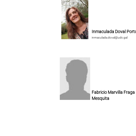
Inmaculada Doval Port
inmaculada.doval@udc.gal
Fabricio Marvilla Fraga
Mesquita