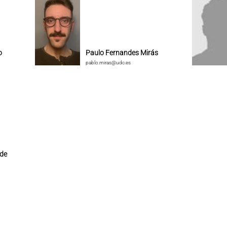
o
Paulo Fernandes Mirás
pablo.miras@udc.es
 de