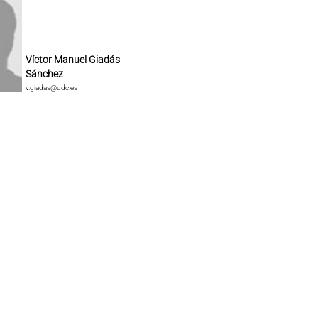
Víctor Manuel Giadás
Sánchez
v.giadas@udc.es