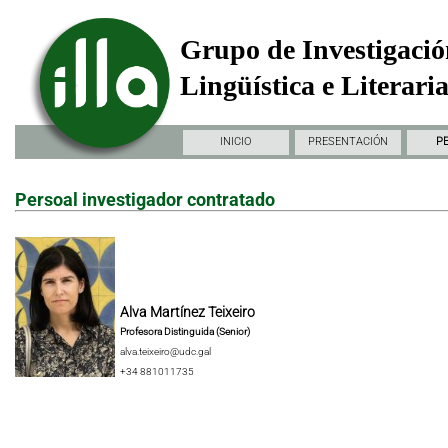
Grupo de Investigació
Lingüística e Literari
INICIO
PRESENTACIÓN
P
Persoal investigador contratado
Alva Martínez Teixeiro
Profesora Distinguida (Senior)
alva.teixeiro@udc.gal
+34 881011735