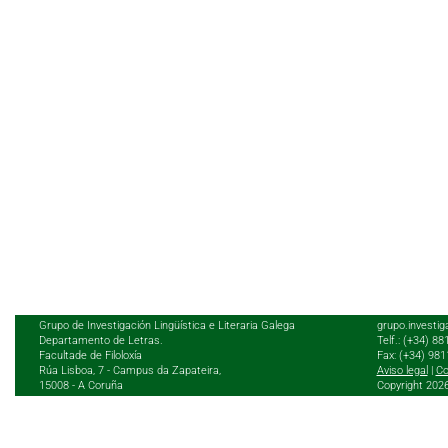
Grupo de Investigación Lingüística e Literaria Galega
grupo.investig
Departamento de Letras.
Telf.: (+34) 8
Facultade de Filoloxía
Fax: (+34) 98
Rúa Lisboa, 7 - Campus da Zapateira,
Aviso legal
|
Co
15008 - A Coruña
Copyright 202