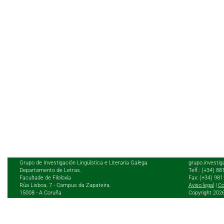
Grupo de Investigación Lingüística e Literaria Galega
grupo.investig
Departamento de Letras.
Telf.: (+34) 8
Facultade de Filoloxía
Fax: (+34) 98
Rúa Lisboa, 7 - Campus da Zapateira,
Aviso legal
|
Co
15008 - A Coruña
Copyright 202