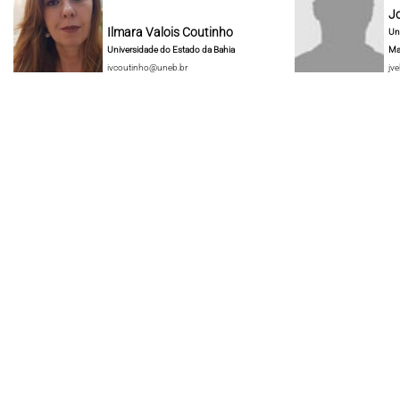
J
Ilmara Valois Coutinho
Un
Universidade do Estado da Bahia
Ma
ivcoutinho@uneb.br
jve