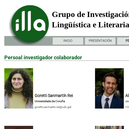
Grupo de Investigació
Lingüística e Literari
INICIO
PRESENTACIÓN
P
Persoal investigador colaborador
Goretti Sanmartín Rei
Al
Universidade da Coruña
al
goretti.sanmartin.rei@udc.gal
+3