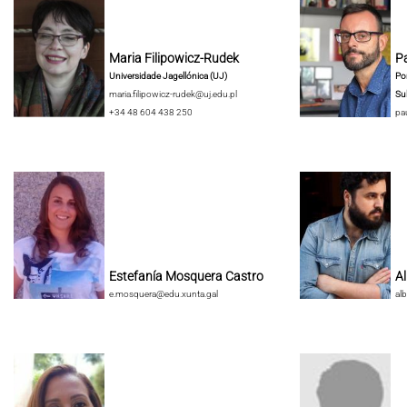
Maria Filipowicz-Rudek
Pa
Universidade Jagellónica (UJ)
Pon
maria.filipowicz-rudek@uj.edu.pl
Su
+34 48 604 438 250
pa
Estefanía Mosquera Castro
A
e.mosquera@edu.xunta.gal
al