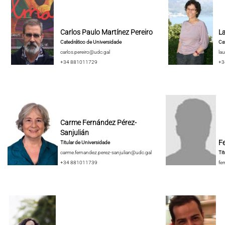
Carlos Paulo Martínez Pereiro
La
Catedrático de Universidade
Cat
carlos.pereiro@udc.gal
lau
+34 881011729
+3
Carme Fernández Pérez-
Sanjulián
F
Titular de Universidade
carme.fernandez.perez-sanjulian@udc.gal
Tit
+34 881011739
fe