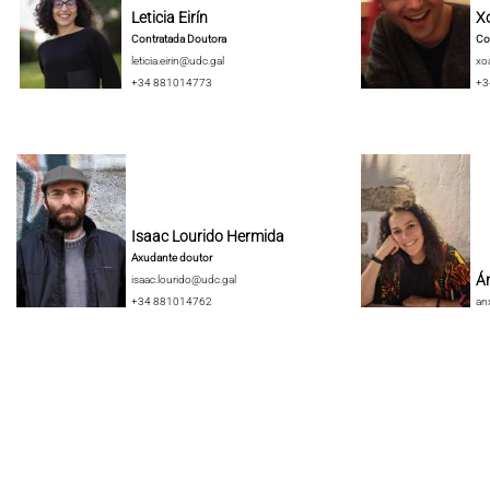
Leticia Eirín
X
Contratada Doutora
Co
leticia.eirin@udc.gal
xo
+34 881014773
+3
Isaac Lourido Hermida
Axudante doutor
Án
isaac.lourido@udc.gal
+34 881014762
an