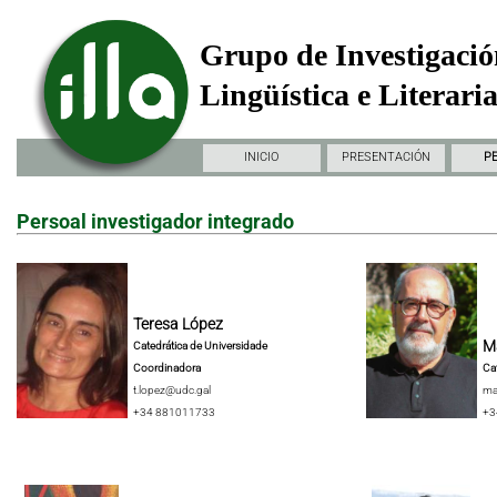
Grupo de Investigació
Lingüística e Literari
INICIO
PRESENTACIÓN
P
Persoal investigador integrado
Teresa López
Ma
Catedrática de Universidade
Coordinadora
Ca
t.lopez@udc.gal
ma
+34 881011733
+3