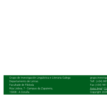
Grupo de Investigación Lingüística e Literaria Galega
grupo.investig
Departamento de Letras.
Telf.: (+34) 8
Facultade de Filoloxía
Fax: (+34) 98
Rúa Lisboa, 7 - Campus da Zapateira,
Aviso legal
|
Co
15008 - A Coruña
Copyright 202