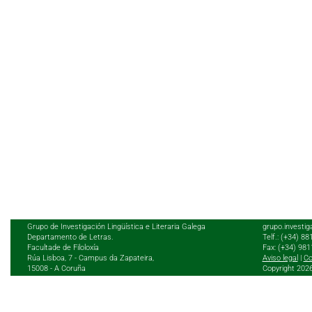
Grupo de Investigación Lingüística e Literaria Galega
grupo.investig
Departamento de Letras.
Telf.: (+34) 8
Facultade de Filoloxía
Fax: (+34) 98
Rúa Lisboa, 7 - Campus da Zapateira,
Aviso legal
|
Co
15008 - A Coruña
Copyright 202