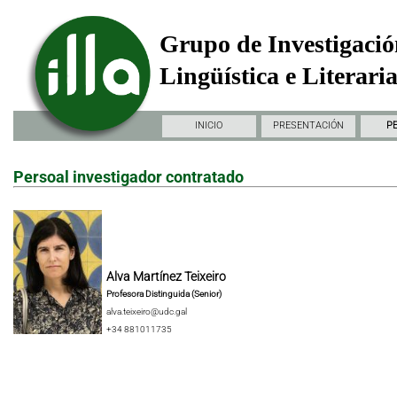
Grupo de Investigació
Lingüística e Literari
INICIO
PRESENTACIÓN
P
Persoal investigador contratado
Alva Martínez Teixeiro
Profesora Distinguida (Senior)
alva.teixeiro@udc.gal
+34 881011735