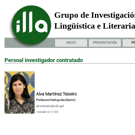
Grupo de Investigació
Lingüística e Literari
INICIO
PRESENTACIÓN
P
Persoal investigador contratado
Alva Martínez Teixeiro
Profesora Distinguida (Senior)
alva.teixeiro@udc.gal
+34 881011735