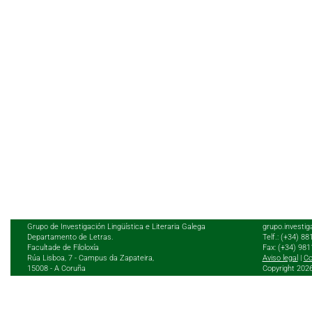
Grupo de Investigación Lingüística e Literaria Galega
grupo.investig
Departamento de Letras.
Telf.: (+34) 8
Facultade de Filoloxía
Fax: (+34) 98
Rúa Lisboa, 7 - Campus da Zapateira,
Aviso legal
|
Co
15008 - A Coruña
Copyright 202