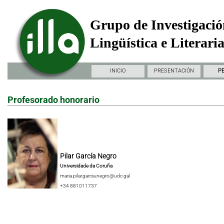
Grupo de Investigació
Lingüística e Literari
INICIO
PRESENTACIÓN
P
Profesorado honorario
Pilar García Negro
Universidade da Coruña
maria.pilar.garcia.negro@udc.gal
+34 881011737