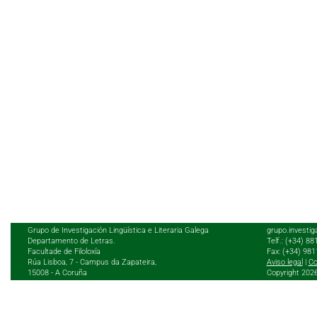
Grupo de Investigación Lingüística e Literaria Galega
grupo.investig
Departamento de Letras.
Telf.: (+34) 8
Facultade de Filoloxía
Fax: (+34) 98
Rúa Lisboa, 7 - Campus da Zapateira,
Aviso legal
|
Co
15008 - A Coruña
Copyright 202