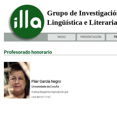
Grupo de Investigació
Lingüística e Literari
INICIO
PRESENTACIÓN
P
Profesorado honorario
Pilar García Negro
Universidade da Coruña
maria.pilar.garcia.negro@udc.gal
+34 881011737