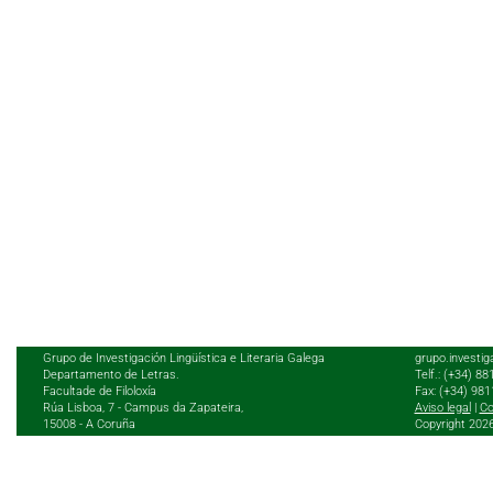
Grupo de Investigación Lingüística e Literaria Galega
grupo.investig
Departamento de Letras.
Telf.: (+34) 8
Facultade de Filoloxía
Fax: (+34) 98
Rúa Lisboa, 7 - Campus da Zapateira,
Aviso legal
|
Co
15008 - A Coruña
Copyright 202