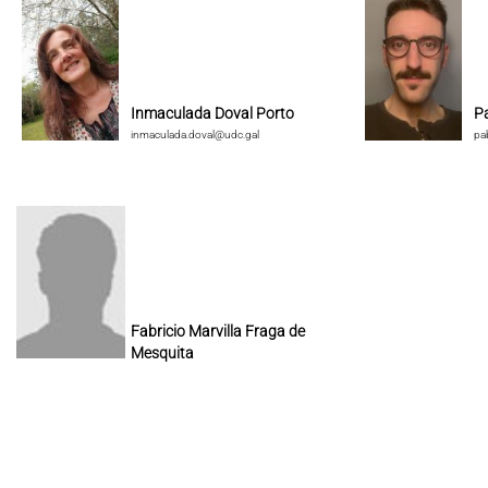
Inmaculada Doval Porto
P
inmaculada.doval@udc.gal
pa
Fabricio Marvilla Fraga de
Mesquita