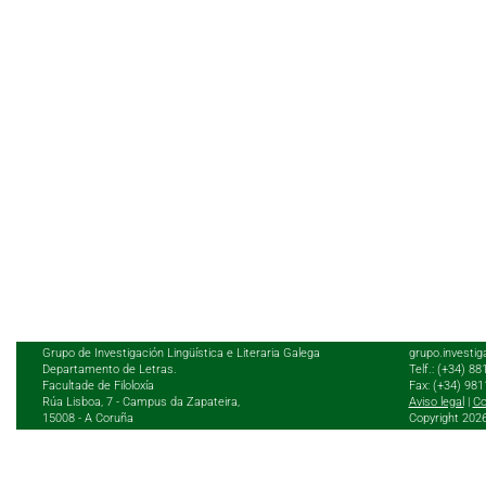
Grupo de Investigación Lingüística e Literaria Galega
grupo.investig
Departamento de Letras.
Telf.: (+34) 8
Facultade de Filoloxía
Fax: (+34) 98
Rúa Lisboa, 7 - Campus da Zapateira,
Aviso legal
|
Co
15008 - A Coruña
Copyright 202