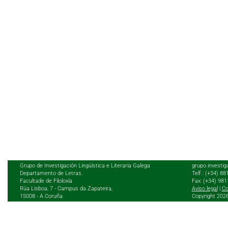
Grupo de Investigación Lingüística e Literaria Galega
grupo.investig
Departamento de Letras.
Telf.: (+34) 8
Facultade de Filoloxía
Fax: (+34) 98
Rúa Lisboa, 7 - Campus da Zapateira,
Aviso legal
|
Co
15008 - A Coruña
Copyright 202