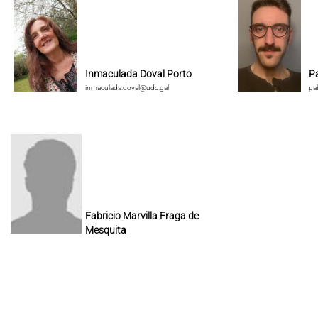
Inmaculada Doval Porto
P
inmaculada.doval@udc.gal
pa
Fabricio Marvilla Fraga de
Mesquita