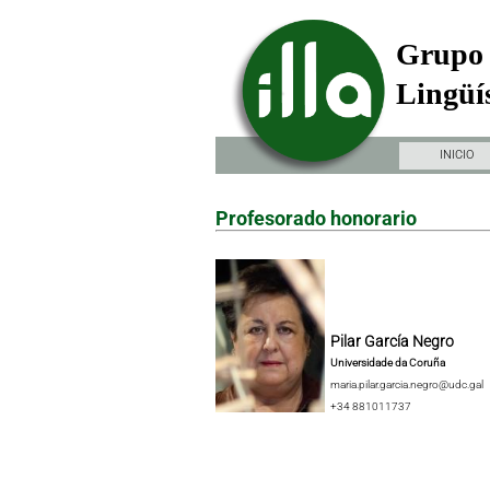
Grupo 
Lingüís
INICIO
Profesorado honorario
Pilar García Negro
Universidade da Coruña
maria.pilar.garcia.negro@udc.gal
+34 881011737