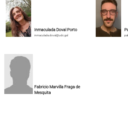
Inmaculada Doval Porto
P
inmaculada.doval@udc.gal
pa
Fabricio Marvilla Fraga de
Mesquita