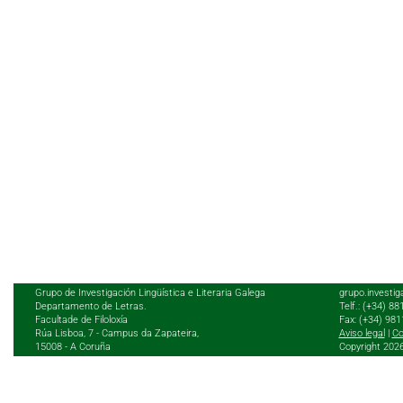
Grupo de Investigación Lingüística e Literaria Galega
grupo.investig
Departamento de Letras.
Telf.: (+34) 8
Facultade de Filoloxía
Fax: (+34) 98
Rúa Lisboa, 7 - Campus da Zapateira,
Aviso legal
|
Co
15008 - A Coruña
Copyright 202