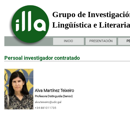
Grupo de Investigació
Lingüística e Literari
INICIO
PRESENTACIÓN
P
Persoal investigador contratado
Alva Martínez Teixeiro
Profesora Distinguida (Senior)
alva.teixeiro@udc.gal
+34 881011735