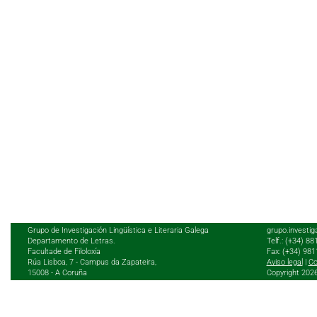
Grupo de Investigación Lingüística e Literaria Galega
grupo.investig
Departamento de Letras.
Telf.: (+34) 8
Facultade de Filoloxía
Fax: (+34) 98
Rúa Lisboa, 7 - Campus da Zapateira,
Aviso legal
|
Co
15008 - A Coruña
Copyright 202