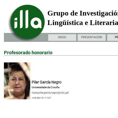
Grupo de Investigació
Lingüística e Literari
INICIO
PRESENTACIÓN
P
Profesorado honorario
Pilar García Negro
Universidade da Coruña
maria.pilar.garcia.negro@udc.gal
+34 881011737