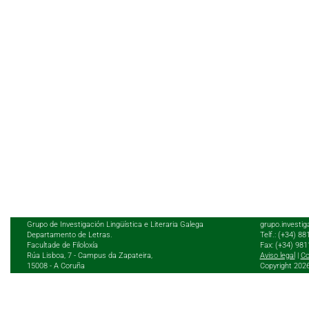
Grupo de Investigación Lingüística e Literaria Galega
grupo.investig
Departamento de Letras.
Telf.: (+34) 8
Facultade de Filoloxía
Fax: (+34) 98
Rúa Lisboa, 7 - Campus da Zapateira,
Aviso legal
|
Co
15008 - A Coruña
Copyright 202