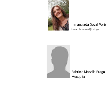
Inmaculada Doval Port
inmaculada.doval@udc.gal
Fabricio Marvilla Fraga
Mesquita