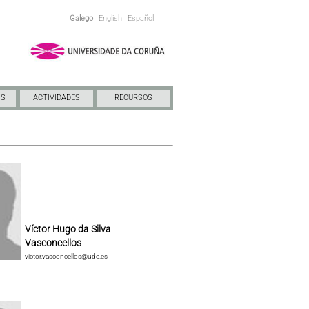
Galego
English
Español
NS
ACTIVIDADES
RECURSOS
Víctor Hugo da Silva
Vasconcellos
victor.vasconcellos@udc.es