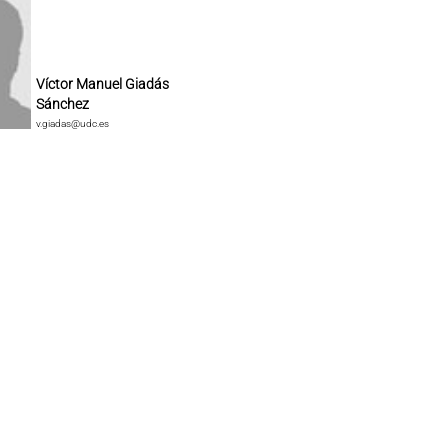
Víctor Manuel Giadás
Sánchez
v.giadas@udc.es