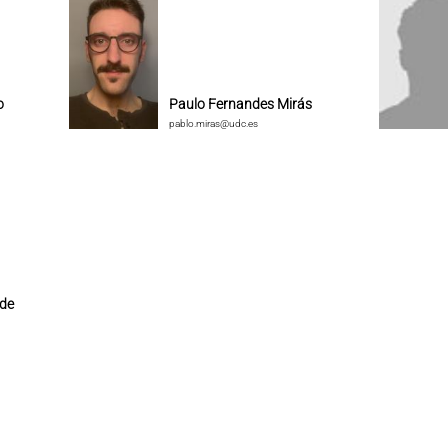
o
Paulo Fernandes Mirás
pablo.miras@udc.es
 de