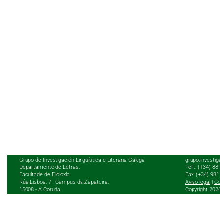
Grupo de Investigación Lingüística e Literaria Galega
grupo.investig
Departamento de Letras.
Telf.: (+34) 8
Facultade de Filoloxía
Fax: (+34) 98
Rúa Lisboa, 7 - Campus da Zapateira,
Aviso legal
|
Co
15008 - A Coruña
Copyright 202