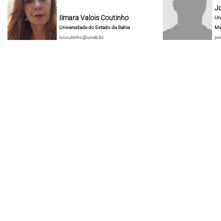
J
Ilmara Valois Coutinho
Un
Universidade do Estado da Bahia
Ma
ivcoutinho@uneb.br
jve