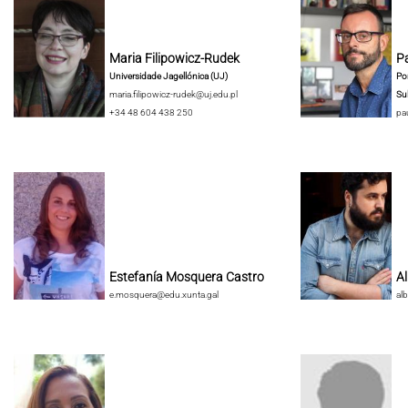
Maria Filipowicz-Rudek
Pa
Universidade Jagellónica (UJ)
Pon
maria.filipowicz-rudek@uj.edu.pl
Su
+34 48 604 438 250
pa
Estefanía Mosquera Castro
A
e.mosquera@edu.xunta.gal
al