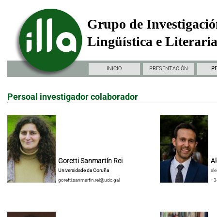
Grupo de Investigació
Lingüística e Literari
INICIO
PRESENTACIÓN
P
Persoal investigador colaborador
Goretti Sanmartín Rei
Al
Universidade da Coruña
al
goretti.sanmartin.rei@udc.gal
+3