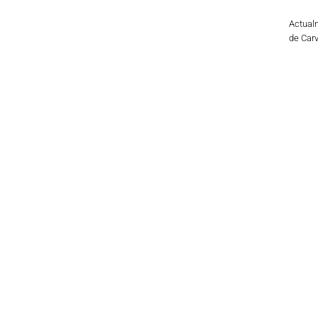
Actualm
de Carv