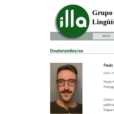
Grupo 
Lingüís
INICIO
Doutorandos/as
Paulo
pablo.
Paulo 
Portugu
Como in
publica
lingua 