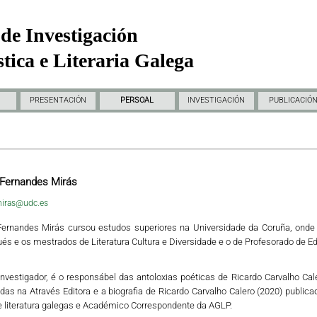
de Investigación
tica e Literaria Galega
PRESENTACIÓN
PERSOAL
INVESTIGACIÓN
PUBLICACIÓ
 Fernandes Mirás
miras@udc.es
Fernandes Mirás cursou estudos superiores na Universidade da Coruña, onde r
és e os mestrados de Literatura Cultura e Diversidade e o de Profesorado de E
vestigador, é o responsábel das antoloxias poéticas de Ricardo Carvalho Cale
das na Através Editora e a biografia de Ricardo Carvalho Calero (2020) publica
e literatura galegas e Académico Correspondente da AGLP.