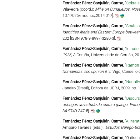
Fernández Pérez-Sanjulián, Carme
, "
Sobre a
Vilavedra (coord.):
Mil e un Cunqueiros. Nova
10.17075/mucnoc.2014.017].
Fernández Pérez-Sanjulián, Carme
, "
Soutelo
Identities.Iberia and Eastern Europe betwee
202 [ISBN 978-9-8997-3280-3].
Fernández Pérez-Sanjulián, Carme
, "
Introdu
1936
, A Coruña, Universidade da Coruña, 20
Fernández Pérez-Sanjulián, Carme
, "
Ramón O
Xornalistas con opinión II
, 2, Vigo, Consello
Fernández Pérez-Sanjulián, Carme
, "
Narrati
Janeiro (Brasil), Editora da UERJ, 2009, pp.
Fernández Pérez-Sanjulián, Carme
, "
Discurs
achegas ao estudo da cultura galega. Enfoque
84-9749-347-5].
Fernández Pérez-Sanjulián, Carme
, "
A litera
Amparo Tavares (eds.) :
Estudos Galego-Bra
Fernández Pérez-Sanjulián, Carme
, "O disc