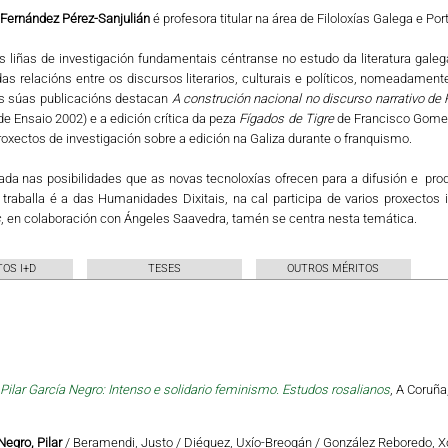
Fernández Pérez-Sanjulián
é profesora titular na área de Filoloxías Galega e P
 liñas de investigación fundamentais céntranse no estudo da literatura galeg
s relacións entre os discursos literarios, culturais e políticos, nomeadamente
as súas publicacións destacan
A construción nacional no discurso narrativo d
de Ensaio 2002) e a edición crítica da peza
Fígados de Tigre
de Francisco Gomes 
oxectos de investigación sobre a edición na Galiza durante o franquismo.
ada nas posibilidades que as novas tecnoloxías ofrecen para a difusión e produ
traballa é a das Humanidades Dixitais, na cal participa de varios proxectos in
s
, en colaboración con Ángeles Saavedra, tamén se centra nesta temática.
OS I+D
TESES
OUTROS MÉRITOS
Pilar García Negro: Intenso e solidario feminismo. Estudos rosalianos
, A Coruña
Negro, Pilar
/ Beramendi, Justo / Diéguez, Uxío-Breogán / González Reboredo, X