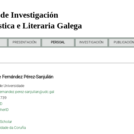
de Investigación
tica e Literaria Galega
PRESENTACIÓN
PERSOAL
INVESTIGACIÓN
PUBLICACIÓ
 Fernández Pérez-Sanjulián
 de Universidade
ernandez.perez-sanjulian@udc.gal
1739
ID
herID
Scholar
idade da Coruña