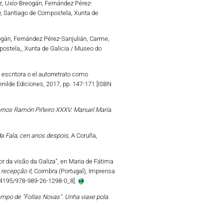
z, Uxío-Breogán, Fernández Pérez-
a
, Santiago de Compostela, Xunta de
ogán, Fernández Pérez-Sanjulián, Carme,
ostela,, Xunta de Galicia / Museo do
o escritora o el autorretrato como
Benilde Ediciones, 2017, pp. 147-171 [ISBN
rnos Ramón Piñeiro XXXV. Manuel María.
a Fala, cen anos despois
, A Coruña,
 da visão da Galiza", en Maria de Fátima
 recepção II
, Coimbra (Portugal), Imprensa
.14195/978-989-26-1298-0_8].
mpo de "Follas Novas". Unha viaxe pola