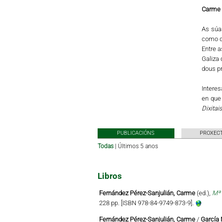
Carme 
As súas
como da
Entre 
Galiza 
dous pr
Interes
en que 
Dixitai
PUBLICACIÓNS
PROXECT
Todas
|
Últimos 5 anos
Libros
Fernández Pérez-Sanjulián, Carme
(ed.),
Mª 
228 pp. [ISBN 978-84-9749-873-9].
Fernández Pérez-Sanjulián, Carme
/
García 