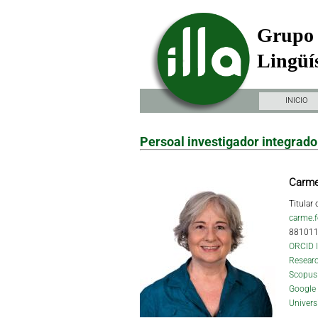
Grupo 
Lingüís
INICIO
Persoal investigador integrado
Carme
Titular
carme.f
88101
ORCID 
Researc
Scopus
Google 
Univers