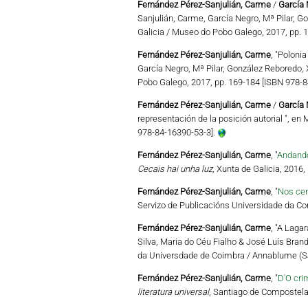
Fernández Pérez-Sanjulián, Carme
/
García 
Sanjulián, Carme, García Negro, Mª Pilar, G
Galicia / Museo do Pobo Galego, 2017, pp. 
Fernández Pérez-Sanjulián, Carme
, "Poloni
García Negro, Mª Pilar, González Reboredo,
Pobo Galego, 2017, pp. 169-184 [ISBN 978-8
Fernández Pérez-Sanjulián, Carme
/
García 
representación de la posición autorial ", en M
978-84-16390-53-3].
Fernández Pérez-Sanjulián, Carme
, "
Andando
Cecais hai unha luz
, Xunta de Galicia, 2016
Fernández Pérez-Sanjulián, Carme
, "
Nos ce
Servizo de Publicacións Universidade da Cor
Fernández Pérez-Sanjulián, Carme
, "A Laga
Silva, Maria do Céu Fialho & José Luís Brand
da Universdade de Coimbra / Annablume (São
Fernández Pérez-Sanjulián, Carme
, "
D'O cri
literatura universal
, Santiago de Compostela,