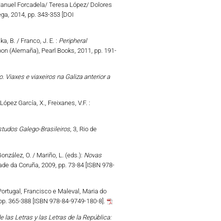
Manuel Forcadela/ Teresa López/ Dolores
ga, 2014, pp. 343-353 [DOI
ka, B. / Franco, J. E. :
Peripheral
n (Alemaña), Pearl Books, 2011, pp. 191-
Viaxes e viaxeiros na Galiza anterior a
 López García, X., Freixanes, V.F. :
studos Galego-Brasileiros
, 3, Rio de
onzález, O. / Mariño, L. (eds.):
Novas
ade da Coruña, 2009, pp. 73-84 [ISBN 978-
Portugal, Francisco e Maleval, Maria do
 pp. 365-388 [ISBN 978-84-9749-180-8].
 las Letras y las Letras de la República: