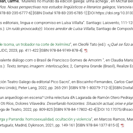
lián, Carme
, "Mulleres no mundo da edición galega: unha achega", en Michał Be
os. Novas perspectivas nos estudos lingüísticos e literarios galegos
, Varsovia
78-83-235-6777-6] [ISBN Dixital 978-83-235-6785-1] [DOI https://doi.org/10.3
las editoriais, lingua e compromiso en Luísa Villalta”. Santiago: Laiovento, 111-1
s.):
Un ruído provocado(r). Voces arredor de Luísa Villalta
, Santiago de Composte
e Isorna, un trobador na corte de Xelmírez
", en Cleofé Tato (ed.):
«¿Qué se fizo a
 UDC, 2023, pp. 411-422 [ISBN 978-84-9749-878-4].
valente diálogo com o Brasil de Francisco Gomes de Amorim ", en Claudia Mar
s.):
Texto, tempo, imagem: interlocuções
, 2, Campina Grande (Brasil), Realize E
cción Teatro Galego da editorial Pico Sacro", en Biscainho-Fernandes, Carlos-Cae
eino Unido), Peter Lang, 2022, pp. 265-291 [ISBN 978-1-80079-712-3] [ISBN Dixita
i un arqueólogo en escena? Unha relectura d'A Lagarada de Ramón Otero Pedrayo
Oti Ríos, Dolores Vilavedra:
Deseñando horizontes. Situación actual, orixe e plan
ga de Teatro, 2022, pp. 809-825 [ISBN 978-84-17802-42-4] [DOI 10.17075/dhsao
ga y Parranda: homosexualidad, ocultación y violencia
", en Marcos Ramos, Marí
portugués
, Madrid, Dykinson, 2021, pp. 149-161 [ISBN 978-84-1377-815-0].