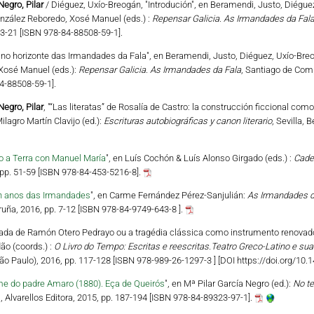
Negro, Pilar
/ Diéguez, Uxío-Breogán, "Introdución", en Beramendi, Justo, Diégue
onzález Reboredo, Xosé Manuel (eds.) :
Repensar Galicia. As Irmandades da Fal
13-21 [ISBN 978-84-88508-59-1].
a no horizonte das Irmandades da Fala", en Beramendi, Justo, Diéguez, Uxío-Bre
 Xosé Manuel (eds.):
Repensar Galicia. As Irmandades da Fala
, Santiago de Comp
4-88508-59-1].
Negro, Pilar
, "“Las literatas” de Rosalía de Castro: la construcción ficcional com
ilagro Martín Clavijo (ed.):
Escrituras autobiográficas y canon literario
, Sevilla, 
 a Terra con Manuel María
", en Luís Cochón & Luís Alonso Girgado (eds.) :
Cade
, pp. 51-59 [ISBN 978-84-453-5216-8].
n anos das Irmandades
", en Carme Fernández Pérez-Sanjulián:
As Irmandades d
uña, 2016, pp. 7-12 [ISBN 978-84-9749-643-8 ].
rada de Ramón Otero Pedrayo ou a tragédia clássica como instrumento renovador
ão (coords.) :
O Livro do Tempo: Escritas e reescritas.Teatro Greco-Latino e sua
 Paulo), 2016, pp. 117-128 [ISBN 978-989-26-1297-3 ] [DOI https://doi.org/10
me do padre Amaro (1880). Eça de Queirós
", en Mª Pilar García Negro (ed.):
No te
 Alvarellos Editora, 2015, pp. 187-194 [ISBN 978-84-89323-97-1].