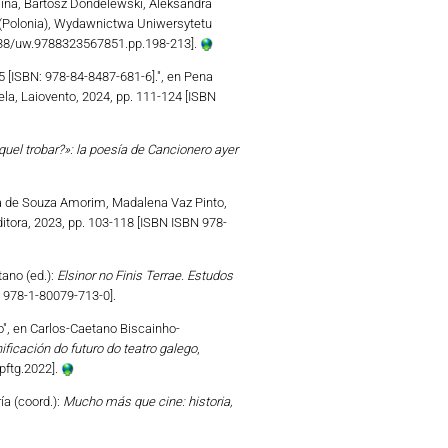
lina, Bartosz Dondelewski, Aleksandra
 (Polonia), Wydawnictwa Uniwersytetu
1338/uw.9788323567851.pp.198-213].
25 [ISBN: 978-84-8487-681-6].", en Pena
la, Laiovento, 2024, pp. 111-124 [ISBN
quel trobar?»: la poesía de Cancionero ayer
ia de Souza Amorim, Madalena Vaz Pinto,
ditora, 2023, pp. 103-118 [ISBN ISBN 978-
tano (ed.):
Elsinor no Finis Terrae. Estudos
l 978-1-80079-713-0].
", en Carlos-Caetano Biscainho-
ificación do futuro do teatro galego
,
pftg.2022].
a (coord.):
Mucho más que cine: historia,