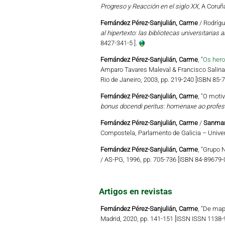
Progreso y Reacción en el siglo XX
, A Coruñ
Fernández Pérez-Sanjulián, Carme
/ Rodrígu
al hipertexto: las bibliotecas universitarias a
8427-341-5 ].
Fernández Pérez-Sanjulián, Carme
, "
Os hero
Amparo Tavares Maleval & Francisco Salinas
Rio de Janeiro, 2003, pp. 219-240 [ISBN 85-
Fernández Pérez-Sanjulián, Carme
, "O moti
bonus docendi peritus: homenaxe ao profes
Fernández Pérez-Sanjulián, Carme
/
Sanmart
Compostela, Parlamento de Galicia – Univer
Fernández Pérez-Sanjulián, Carme
, "Grupo N
/ AS-PG, 1996, pp. 705-736 [ISBN 84-89679-0
Artigos en revistas
Fernández Pérez-Sanjulián, Carme
, "De map
Madrid, 2020, pp. 141-151 [ISSN ISSN 1138-9