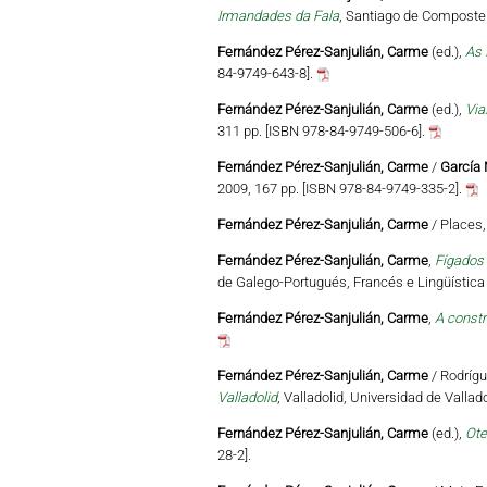
Irmandades da Fala
, Santiago de Compostel
Fernández Pérez-Sanjulián, Carme
(ed.),
As 
84-9749-643-8].
Fernández Pérez-Sanjulián, Carme
(ed.),
Via
311 pp. [ISBN 978-84-9749-506-6].
Fernández Pérez-Sanjulián, Carme
/
García 
2009, 167 pp. [ISBN 978-84-9749-335-2].
Fernández Pérez-Sanjulián, Carme
/ Places, 
Fernández Pérez-Sanjulián, Carme
,
Fígados
de Galego-Portugués, Francés e Lingüística
Fernández Pérez-Sanjulián, Carme
,
A constr
Fernández Pérez-Sanjulián, Carme
/ Rodrígu
Valladolid
, Valladolid, Universidad de Valla
Fernández Pérez-Sanjulián, Carme
(ed.),
Ote
28-2].