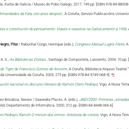
a, Xunta de Galicia / Museo do Pobo Galego, 2017, 749 pp. [ISBN 978-84-88508-
Irmandades da Fala, cen anos despois
, A Coruña, Servizo Publicacións Univers
xes e construción do pensamento. Viaxes e viaxeiros na Galiza anterior a 1936
,
Negro, Pilar
/ Rabunhal Corgo, Henrique (eds.),
Congreso Manuel Lugrís Freire
, 
A. S.,
As Bibliotecas Dixitais
, Santiago de Compostela, Laiovento, 2004, 70 pp.
 de Tigre de Francisco Gomes de Amorim
, A Coruña, Biblioteca-Arquivo Teatral
 da Universidade da Coruña, 2003, 275 pp. [ISBN 978-84-9749-068-9].
ución nacional no discurso literario de Ramón Otero Pedrayo
, Vigo, A Nosa Terr
ez Brisaboa, Nieves / Saavedra Places, A. (eds.),
JBIDI'2000: Primeras Jornadas 
dolid, Departamento de Informática, 2000, 312 pp. [ISBN 84-8448-066-6].
ro Pedrayo, Ramón O mesón dos ermos. Antoloxía de contos
, Vigo, A Nosa Ter