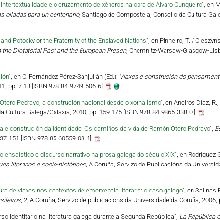
 intertextualidade e o cruzamento de xéneros na obra de Álvaro Cunqueiro
", en 
s olladas para un centenario
, Santiago de Compostela, Consello da Cultura Gale
 and Potocky or the Fraternity of the Enslaved Nations
", en Pinheiro, T. / Cieszyns
n the Dictatorial Past and the European Presen
, Chemnitz-Warsaw-Glasgow-Lisbo
ción
", en C. Fernández Pérez-Sanjulián (Ed.):
Viaxes e construción do pensamento. 
11, pp. 7-13 [ISBN 978-84-9749-506-6].
tero Pedrayo, a construción nacional desde o xornalismo
", en Aneiros Díaz, R.,
 da Cultura Galega/Galaxia, 2010, pp. 159-175 [ISBN 978-84-9865-338-0 ].
va e construción da identidade: Os camiños da vida de Ramón Otero Pedrayo
",
E
 137-151 [ISBN 978-85-60559-08-4].
o ensaístico e discurso narrativo na prosa galega do século XIX
", en Rodríguez G
s literarios e socio-históricos
, A Coruña, Servizo de Publicacións da Universid
tura de viaxes nos contextos de emerxencia literaria: o caso galego
", en Salinas 
sileiros
, 2, A Coruña, Servizo de publicacións da Universidade da Coruña, 2006,
urso identitario na literatura galega durante a Segunda República",
La República de