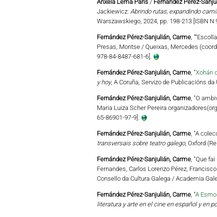
Ánxela Lema París
/
Fernández Pérez-Sanju
Jackiewicz:
Abrindo rutas, expandindo camiñ
Warszawskiego, 2024, pp. 198-213 [ISBN N 9
Fernández Pérez-Sanjulián, Carme
, "“Escol
Presas, Montse / Queixas, Mercedes (coord
978-84-8487-681-6].
Fernández Pérez-Sanjulián, Carme
, "
Xohán d
y hoy
, A Coruña, Servizo de Publicacións da
Fernández Pérez-Sanjulián, Carme
, "O ambi
Maria Luiza Scher Pereira organizadores(org
65-86901-97-9].
Fernández Pérez-Sanjulián, Carme
, "A cole
transversais sobre teatro galego
, Oxford (R
Fernández Pérez-Sanjulián, Carme
, "Que fa
Fernandes, Carlos Lorenzo Pérez, Francisco 
Consello da Cultura Galega / Academia Gale
Fernández Pérez-Sanjulián, Carme
, "
A Esmor
literatura y arte en el cine en español y en 