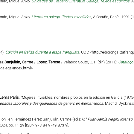
ondo, Miguel Anxo,
Unidades de Traballo: Literatura Galega. Textos escollidos
, 
ondo, Miguel Anxo,
Literatura galega. Textos escollidos
, A Coruña, Bahía, 1991 (1
14):
Edición en Galiza durante a etapa franquista
. UDC
<http://ediciongalizafranq
ez-Sanjulián, Carme
/
López, Teresa
/ Velasco Souto, C. F. (dir.) (2011):
Catálogo 
cagalega/index.html>
 Lema París
, "Mujeres invisibles: nombres propios en la edición en Galicia (197
iedades laborales y desigualdades de género en Iberoamérica
, Madrid, Dyckins
ución", en Fernández Pérez-Sanjulián, Carme (ed.):
Mª Pilar García Negro: Intenso
024, pp. 11-29 [ISBN 978-84-9749-873-9].