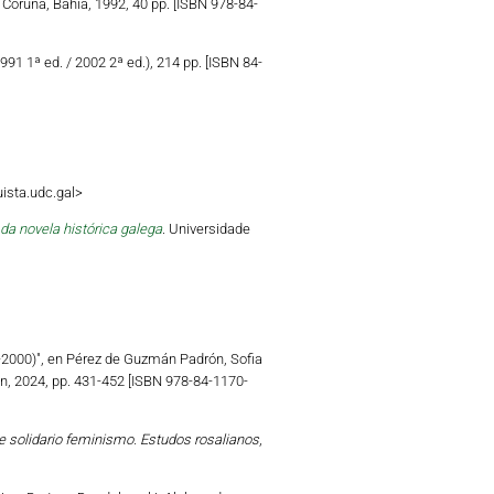
A Coruña, Bahía, 1992, 40 pp. [ISBN 978-84-
991 1ª ed. / 2002 2ª ed.), 214 pp. [ISBN 84-
uista.udc.gal>
da novela histórica galega
. Universidade
5-2000)", en Pérez de Guzmán Padrón, Sofia
on, 2024, pp. 431-452 [ISBN 978-84-1170-
 e solidario feminismo. Estudos rosalianos
,