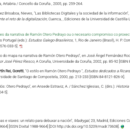
a, Artabria / Concello da Coruña , 2005, pp. 259-264.
ez Brisaboa, Nieves, "Las Bibliotecas Digitales y la sociedad de la información",
nte el reto de la digitalización
, Cuenca, , Ediciones de la Universidad de Castilla
es da narrativa de Ramón Otero Pedrayo ou o necesario compromiso co proxect
 Portugal (eds.):
Estudos Galego-Brasileiros
, 1, Rio de Janeiro (Brasil), H. P.
7576-033-5].
vo do mapa na narrativa de Ramón Otero Pedrayo", en José Ángel Fernández Roc
or José Pérez Riesco
, A Coruña, Universidade da Coruña, 2002, pp. 85-92 [ISBN
ín Rei, Goretti
, "O estilo en Ramón Otero Pedrayo ",
Estudos dedicados a Ricard
sidade de Santiago de Compostela, 2000, pp. 213-233 [ISBN 84-8121-826-X].
ós: Otero Pedrayo", en Ansede Estraviz, A. / Sánchez Iglesias, C. (dirs.):
Historia
4-5].
as e viaxes: un relato para debuxar a nación",
Madrygal
, 23, Madrid, Ediciones
664] [ISSN Dixital 1988-9664] [DOI http://dx.doi.org/10.5209/madr.73608].