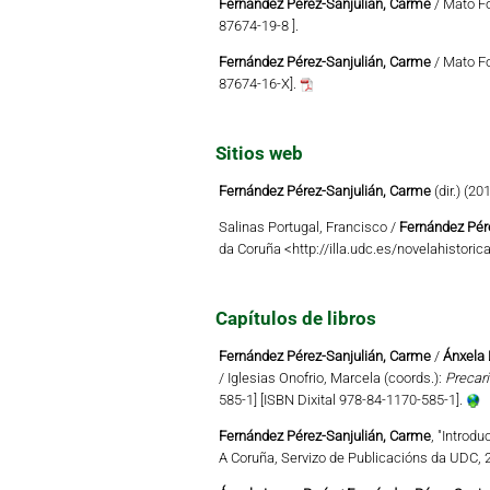
Fernández Pérez-Sanjulián, Carme
/ Mato F
87674-19-8 ].
Fernández Pérez-Sanjulián, Carme
/ Mato F
87674-16-X].
Sitios web
Fernández Pérez-Sanjulián, Carme
(dir.) (20
Salinas Portugal, Francisco /
Fernández Pér
da Coruña
<http://illa.udc.es/novelahistori
Capítulos de libros
Fernández Pérez-Sanjulián, Carme
/
Ánxela
/ Iglesias Onofrio, Marcela (coords.):
Precar
585-1] [ISBN Dixital 978-84-1170-585-1].
Fernández Pérez-Sanjulián, Carme
, "Introd
A Coruña, Servizo de Publicacións da UDC, 2