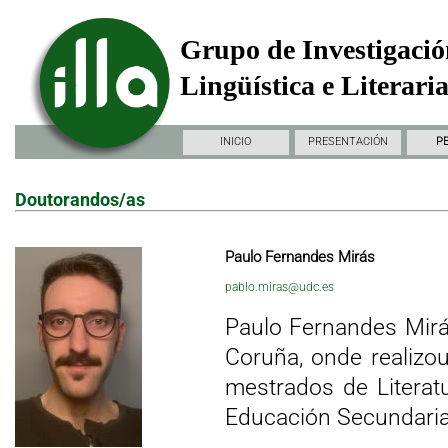
Grupo de Investigació
Lingüística e Literari
INICIO
PRESENTACIÓN
P
Doutorandos/as
Paulo Fernandes Mirás
pablo.miras@udc.es
Paulo Fernandes Mirá
Coruña, onde realizo
mestrados de Literat
Educación Secundaria 