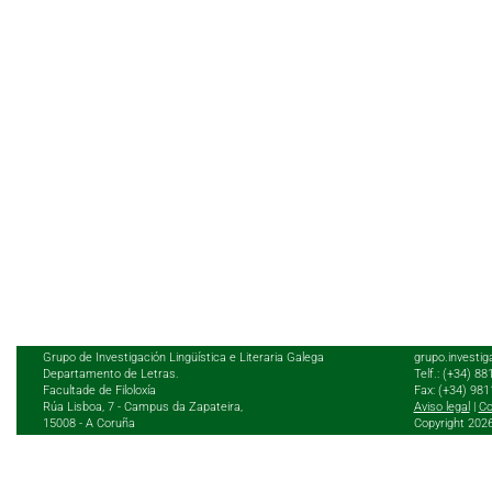
Grupo de Investigación Lingüística e Literaria Galega
grupo.investig
Departamento de Letras.
Telf.: (+34) 8
Facultade de Filoloxía
Fax: (+34) 98
Rúa Lisboa, 7 - Campus da Zapateira,
Aviso legal
|
Co
15008 - A Coruña
Copyright 202