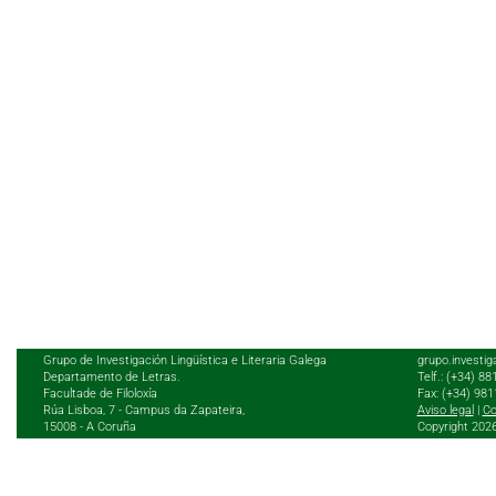
Grupo de Investigación Lingüística e Literaria Galega
grupo.investig
Departamento de Letras.
Telf.: (+34) 8
Facultade de Filoloxía
Fax: (+34) 98
Rúa Lisboa, 7 - Campus da Zapateira,
Aviso legal
|
Co
15008 - A Coruña
Copyright 202