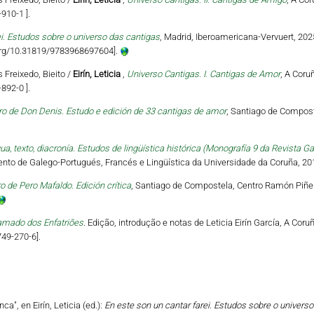
910-1 ].
ei. Estudos sobre o universo das cantigas
, Madrid, Iberoamericana-Vervuert, 202
i.org/10.31819/9783968697604].
s Freixedo, Bieito /
Eirín, Leticia
,
Universo Cantigas. I. Cantigas de Amor
, A Coru
892-0 ].
ro de Don Denis. Estudo e edición de 33 cantigas de amor
, Santiago de Compost
ua, texto, diacronía. Estudos de lingüística histórica (Monografía 9 da Revista Ga
nto de Galego-Portugués, Francés e Lingüística da Universidade da Coruña, 201
o de Pero Mafaldo. Edición crítica
, Santiago de Compostela, Centro Ramón Piñei
amado dos Enfatriões
. Edição, introdução e notas de Leticia Eirín García, A Coru
749-270-6].
a", en Eirín, Leticia (ed.):
En este son un cantar farei. Estudos sobre o univers