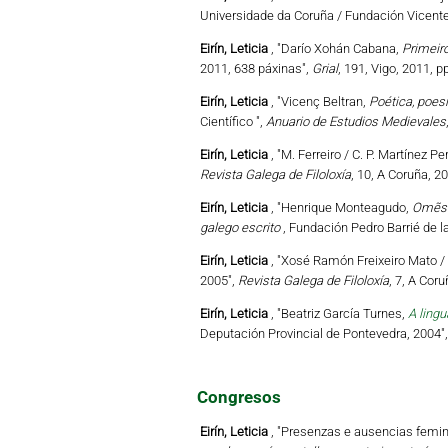
Universidade da Coruña / Fundación Vicente 
Eirín, Leticia
, "Darío Xohán Cabana,
Primeiro
2011, 638 páxinas",
Grial
, 191, Vigo, 2011, p
Eirín, Leticia
, "Vicenç Beltran,
Poética, poesí
Científico ",
Anuario de Estudios Medievales
Eirín, Leticia
, "M. Ferreiro / C. P. Martínez Pe
Revista Galega de Filoloxía
, 10, A Coruña, 2
Eirín, Leticia
, "Henrique Monteagudo,
Omẽs d
galego escrito
, Fundación Pedro Barrié de l
Eirín, Leticia
, "Xosé Ramón Freixeiro Mato /
2005",
Revista Galega de Filoloxía
, 7, A Cor
Eirín, Leticia
, "Beatriz García Turnes,
A lingu
Deputación Provincial de Pontevedra, 2004"
Congresos
Eirín, Leticia
, "Presenzas e ausencias femini