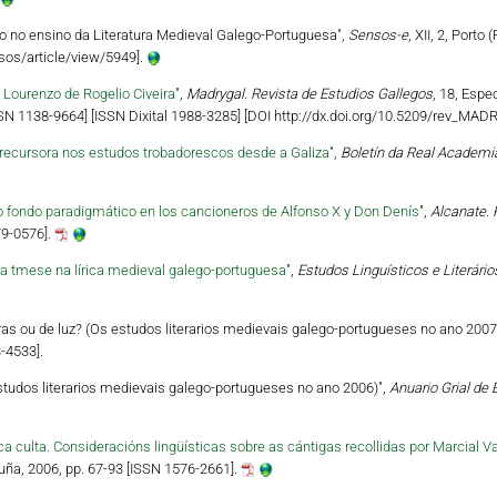
tivo no ensino da Literatura Medieval Galego-Portuguesa",
Sensos-e
, XII, 2, Porto
nsos/article/view/5949].
 Lourenzo de Rogelio Civeira
",
Madrygal. Revista de Estudios Gallegos
, 18, Espe
SN 1138-9664] [ISSN Dixital 1988-3285] [DOI http://dx.doi.org/10.5209/rev_MAD
 precursora nos estudos trobadorescos desde a Galiza
",
Boletín da Real Academi
 fondo paradigmático en los cancioneros de Alfonso X y Don Denís
",
Alcanate. 
79-0576].
tmese na lírica medieval galego-portuguesa
",
Estudos Linguísticos e Literário
bras ou de luz? (Os estudos literarios medievais galego-portugueses no ano 2007
-4533].
studos literarios medievais galego-portugueses no ano 2006)",
Anuario Grial de 
ca culta. Consideracións lingüísticas sobre as cántigas recollidas por Marcial V
ruña, 2006, pp. 67-93 [ISSN 1576-2661].