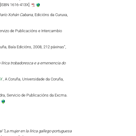
0 [ISBN 1616-413X].
 Darío Xohán Cabana
, Edicións da Curuxa,
ervizo de Publicacións e Intercambio
ruña, Baía Edicións, 2008, 212 páxinas",
 lírica trobadoresca e a emerxencia do
IX
, A Coruña, Universidade da Coruña,
dra, Servicio de Publicacións da Excma.
 “La mujer en la lírica gallego-portuguesa