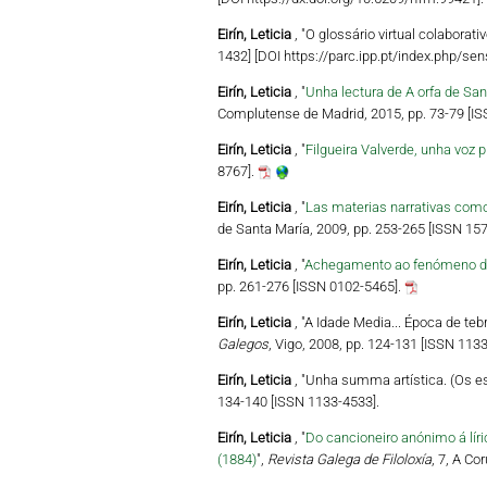
Eirín, Leticia
, "O glossário virtual colabora
1432] [DOI https://parc.ipp.pt/index.php/se
Eirín, Leticia
, "
Unha lectura de A orfa de San
Complutense de Madrid, 2015, pp. 73-79 [IS
Eirín, Leticia
, "
Filgueira Valverde, unha voz
8767].
Eirín, Leticia
, "
Las materias narrativas como
de Santa María, 2009, pp. 253-265 [ISSN 15
Eirín, Leticia
, "
Achegamento ao fenómeno da 
pp. 261-276 [ISSN 0102-5465].
Eirín, Leticia
, "A Idade Media... Época de te
Galegos
, Vigo, 2008, pp. 124-131 [ISSN 1133
Eirín, Leticia
, "Unha summa artística. (Os e
134-140 [ISSN 1133-4533].
Eirín, Leticia
, "
Do cancioneiro anónimo á líri
(1884)
",
Revista Galega de Filoloxía
, 7, A Co