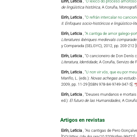
Eirín, Leticia
, "
O léxico do proceso amoroso
de lingüística histórica
, A Coruña, Monografí
Eirín, Leticia
, "
O refrán intercalar no cancion
II. Enfoques socio-históricos e lingüístico-lit
Eirín, Leticia
, "
A cantiga de amor galego-port
Literatures ibèriques medievals comparade
y Comparada (SELGYC), 2012, pp. 203-212 [
Eirín, Leticia
, "O cancioneiro de Don Denís co
Literatura, Identidade
, A Coruña, Servizo de
Eirín, Leticia
, "
U non vir vós, que eu por meu
Mariño, L. (eds.):
Novas achegas ao estudo da
2009, pp. 11-29 [ISBN 978-84-9749-347-5].
Eirín, Leticia
, "Deuses mundanos e mortais e
ed.):
El futuro de las Humanidades
, A Coruñ
Artigos en revistas
Eirín, Leticia
, "As cantigas de Pero Gonçalve
[DOI https://dx.doi.org/10.5209/rfrm.99421].