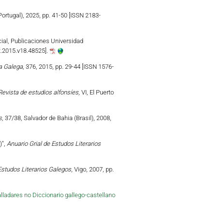
 (Portugal), 2025, pp. 41-50 [ISSN 2183-
cial, Publicaciones Universidad
R.2015.v18.48525].
a Galega
, 376, 2015, pp. 29-44 [ISSN 1576-
Revista de estudios alfonsíes
, VI, El Puerto
s
, 37/38, Salvador de Bahia (Brasil), 2008,
)",
Anuario Grial de Estudos Literarios
Estudos Literarios Galegos
, Vigo, 2007, pp.
alladares no Diccionario gallego-castellano