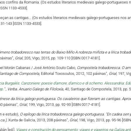
 aos confíns da Romania. (Os estudos literarios medievais galego-portugueses 
[ISSN 1133-4533].
meçan as cantigas... (Os estudos literarios medievais galego-portugueses nos a
 131-143 [ISSN 1133-4533].
meno trobadoresco nas terras do Baixo Miño A nobreza miñota e a lírica trobad
 páxinas",
Grial
, 205, Vigo, 2015, pp. 109-110 [ISBN 0017-4181].
sabel Morán Cabanas / José António Souto Cabo,
Compostela trobadoresca. O amor
 Santiago de Compostela
, Editorial Toxosoutos, 2012, 102 páxinas",
Grial
, 197, Vi
ia Burgalés. Canzoniere: poesie d’amore, d’amico e di scherno. Alessandria: Edizi
pp.
",
Verba. Anuario Galego de Filoloxía
, 40, Santiago de Compostela, 2013, pp.
énese da lírica galego-portuguesa. Os cavaleiros que fizeram as cantigas. Aprox
50 páxinas",
Grial
, 199, Vigo, 2013, pp. 92-93 [ISBN 0017-4181].
n e estudo),
O epílogo da lírica trobadoresca galego-portuguesa. "En cadea sen p
ca.)
, Xunta de Galicia, 2013, 208 páxinas",
Grial
, 198, Vigo, 2013, pp. 95-96 [ISB
ián [ed.],
Viaxes e construción do pensamento: viaxes e viaxeiros na Galiza ant