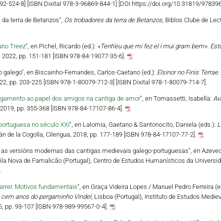
192-524-8] [ISBN Dixital 978-3-96869-844-1] [DOI https://doi.org/10.31819/9783
es da terra de Betanzos",
Os trobadores da terra de Betanzos
, Biblos Clube de Lec
uno Treez
", en Pichel, Ricardo (ed.):
«Tenh’eu que mi fez el i mui gram bem». Est
x, 2022, pp. 151-181 [ISBN 978-84-19077-35-6].
ro galego", en Biscainho-Fernandes, Carlos-Caetano (ed.):
Elsinor no Finis Terrae
022, pp. 203-225 [ISBN 978-1-80079-712-3] [ISBN Dixital 978-1-80079-714-7].
hegamento ao papel dos amigos na cantiga de amor
", en Tomassetti, Isabella:
Av
a, 2019, pp. 355-368 [ISBN 978-84-17107-86-4].
-portuguesa no século XXI
", en Lalomia, Gaetano & Santonocito, Daniela (eds.):
L
lán de la Cogolla, Cilengua, 2018, pp. 177-189 [ISBN 978-84-17107-77-2].
re as versións modernas das cantigas medievais galego-portuguesas", en Azeved
Vila Nova de Famalicão (Portugal), Centro de Estudos Humanísticos da Univer
.
arrer. Motivos fundamentais
", en Graça Videira Lopes / Manuel Pedro Ferreira (e
s cem anos do pergaminho Vindel
, Lisboa (Portugal), Instituto de Estudos Medie
6, pp. 93-107 [ISBN 978-989-99567-0-4].