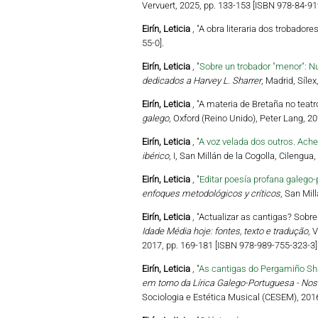
Vervuert, 2025, pp. 133-153 [ISBN 978-84-9
Eirín, Leticia
, "A obra literaria dos trobador
55-0].
Eirín, Leticia
, "
Sobre un trobador "menor": N
dedicados a Harvey L. Sharrer
, Madrid, Síle
Eirín, Leticia
, "A materia de Bretaña no teat
galego
, Oxford (Reino Unido), Peter Lang, 2
Eirín, Leticia
, "
A voz velada dos outros. Ac
ibérico
, I, San Millán de la Cogolla, Cilengu
Eirín, Leticia
, "
Editar poesía profana galego
enfoques metodológicos y críticos
, San Mil
Eirín, Leticia
, "Actualizar as cantigas? Sob
Idade Média hoje: fontes, texto e tradução
, 
2017, pp. 169-181 [ISBN 978-989-755-323-3]
Eirín, Leticia
, "
As cantigas do Pergamiño Sh
em torno da Lírica Galego-Portuguesa - No
Sociologia e Estética Musical (CESEM), 201