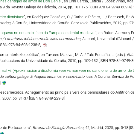
 nas cantigas de amor de Don Denis
", en Eirín García, Leticia / López Viñas, Xoá
a 9 da Revista Galega de Filoloxía, 2014, pp. 161-175 [ISBN 978-84-9749-609-4].
eiro dionisíaco
", en Rodríguez González, O. / Carballo Piñeiro, L. / Baltrusch, B.:
N
erarios
, A Coruña, Universidade da Coruña. Servizo de Publicacións, 2012, pp. 2
uguesa no contexto lírico da Europa occidental medieval
", en Rafael Alemany Fe
s / Literaturas ibéricas medievales comparadas
, Alacant, Universitat d'Alacant
ISBN 978-84-608-1238-8].
mo intertexto poético", en Tavares Maleval, M. A. / Tato Fontaíña, L. (eds.):
Estu
 Publicacións da Universidade da Coruña, 2010, pp. 109-132 [ISBN 978-84-9749-39
 mal vi. (Aproximación á dicotomía veer vs non veer no cancioneiro de amor de 
 cultura galega. Enfoques literarios e socio-históricos
, A Coruña, Servizo de P
scarnecidos. Achegamento ás principais versións peninsulares do Anfitrión de P
a, 2007, pp. 31-37 [ISBN 84-9749-229-3].
z de Portocarreiro",
Revista de Filología Románica
, 42, Madrid, 2025, pp. 5-18 [