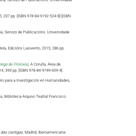
5, 237 pp. [ISBN 978-84-9192-524-8] [ISBN
ña, Servizo de Publicacións. Universidade
ela, Edicións Laiovento, 2015, 286 pp.
lega de Filoloxía)
, A Coruña, Área de
4, 393 pp. [ISBN 978-84-9749-609-4].
ro para a Investigación en Humanidades,
ña, Biblioteca-Arquivo Teatral Francisco
o das cantigas
, Madrid, Iberoamericana-