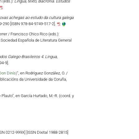
n (eds.):
Lingua, texto, diacronía. Estudos
ovas achegas ao estudo da cultura galega
79-290 [ISBN 978-84-9749-517-2].
rrer / Francisco Chico Rico (eds.):
 / Sociedad Española de Literatura General
dos Galego-Brasileiros 4. Lingua,
4-9].
Don Dinís)
", en Rodríguez González, O. /
ublicacións da Universidade da Coruña,
lauto", en García Hurtado, M.-R. (coord. y
ISSN 0212-999X] [ISSN Dixital 1988-2815]