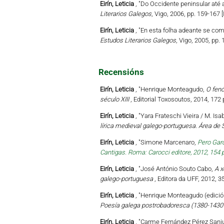
Eirín, Leticia
, "Do Occidente peninsular até
Literarios Galegos
, Vigo, 2006, pp. 159-167 
Eirín, Leticia
, "En esta folha adeante se co
Estudos Literarios Galegos
, Vigo, 2005, pp.
Recensións
Eirín, Leticia
, "Henrique Monteagudo,
O fenó
século XIII
, Editorial Toxosoutos, 2014, 172
Eirín, Leticia
, "Yara Frateschi Vieira / M. I
lírica medieval galego-portuguesa. Área de
Eirín, Leticia
, "Simone Marcenaro,
Pero Garc
Cantigas. Roma: Carocci editore, 2012, 154 
Eirín, Leticia
, "José António Souto Cabo,
A x
galego-portuguesa
, Editora da UFF, 2012, 3
Eirín, Leticia
, "Henrique Monteagudo (edició
Poesía galega postrobadoresca (1380-1430 
Eirín, Leticia
, "Carme Fernández Pérez Sanjul