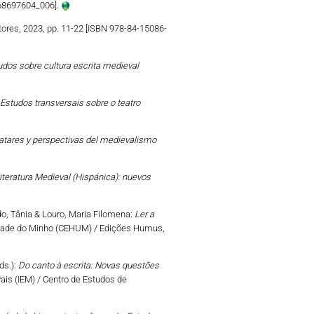
968697604_006].
tores, 2023, pp. 11-22 [ISBN 978-84-15086-
udos sobre cultura escrita medieval
. Estudos transversais sobre o teatro
atares y perspectivas del medievalismo
iteratura Medieval (Hispánica): nuevos
o, Tânia & Louro, Maria Filomena:
Ler a
sidade do Minho (CEHUM) / Edições Humus,
ds.):
Do canto à escrita: Novas questões
vais (IEM) / Centro de Estudos de