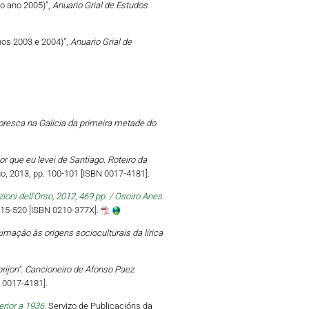
no ano 2005)",
Anuario Grial de Estudos
nos 2003 e 2004)",
Anuario Grial de
oresca na Galicia da primeira metade do
 que eu levei de Santiago. Roteiro da
go, 2013, pp. 100-101 [ISBN 0017-4181].
oni dell’Orso, 2012, 469 pp. / Osoiro Anes.
 515-520 [ISBN 0210-377X].
imação às origens socioculturais da lírica
rijon". Cancioneiro de Afonso Paez.
N 0017-4181].
erior a 1936
, Servizo de Publicacións da