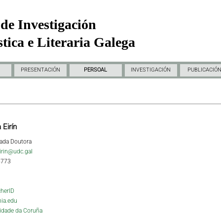
de Investigación
tica e Literaria Galega
PRESENTACIÓN
PERSOAL
INVESTIGACIÓN
PUBLICACIÓ
 Eirín
ada Doutora
eirin@udc.gal
4773
herID
ia.edu
idade da Coruña