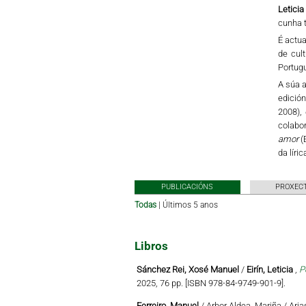
Leticia
cunha t
É actua
de cul
Portug
A súa a
edición
2008),
colabo
amor
(
da líri
PUBLICACIÓNS
PROXECT
Todas
|
Últimos 5 anos
Libros
Sánchez Rei, Xosé Manuel
/
Eirín, Leticia
,
P
2025, 76 pp. [ISBN 978-84-9749-901-9].
Ferreiro, Manuel
/ Arbor Aldea, Mariña / Aria