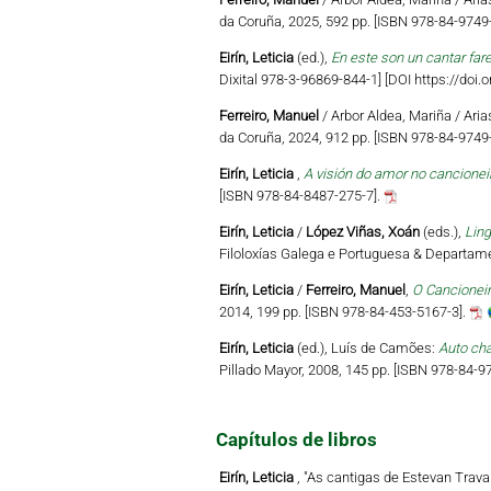
da Coruña, 2025, 592 pp. [ISBN 978-84-9749-
Eirín, Leticia
(ed.),
En este son un cantar far
Dixital 978-3-96869-844-1] [DOI https://do
Ferreiro, Manuel
/ Arbor Aldea, Mariña / Aria
da Coruña, 2024, 912 pp. [ISBN 978-84-9749-
Eirín, Leticia
,
A visión do amor no cancionei
[ISBN 978-84-8487-275-7].
Eirín, Leticia
/
López Viñas, Xoán
(eds.),
Ling
Filoloxías Galega e Portuguesa & Departame
Eirín, Leticia
/
Ferreiro, Manuel
,
O Cancioneir
2014, 199 pp. [ISBN 978-84-453-5167-3].
Eirín, Leticia
(ed.), Luís de Camões:
Auto ch
Pillado Mayor, 2008, 145 pp. [ISBN 978-84-9
Capítulos de libros
Eirín, Leticia
, "As cantigas de Estevan Travanc