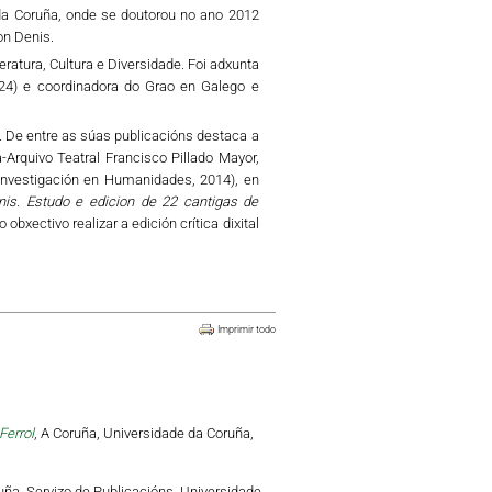
 da Coruña, onde se doutorou no ano 2012
on Denis.
atura, Cultura e Diversidade. Foi adxunta
2024) e coordinadora do Grao en Galego e
. De entre as súas publicacións destaca a
-Arquivo Teatral Francisco Pillado Mayor,
Investigación en Humanidades, 2014), en
is. Estudo e edicion de 22 cantigas de
 obxectivo realizar a edición crítica dixital
Imprimir todo
Ferrol
, A Coruña, Universidade da Coruña,
ruña, Servizo de Publicacións. Universidade