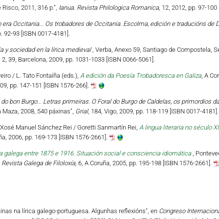
Risco, 2011, 316 p.",
Ianua. Revista Philologica Romanica
, 12, 2012, pp. 97-10
 era Occitania... Os trobadores de Occitania. Escolma, edición e traducións de
p. 92-93 [ISBN 0017-4181].
a y sociedad en la lírica medieval
, Verba, Anexo 59, Santiago de Compostela, S
, 2, 39, Barcelona, 2009, pp. 1031-1033 [ISBN 0066-5061].
reiro / L. Tato Fontaíña (eds.),
A edición da Poesía Trobadoresca en Galiza
, A Co
009, pp. 147-151 [ISBN 1576-266].
o bon Burgo... Letras primeiras. O Foral do Burgo de Caldelas, os primordios da
a Maza, 2008, 540 páxinas",
Grial
, 184, Vigo, 2009, pp. 118-119 [ISBN 0017-4181].
 Xosé Manuel Sánchez Rei / Goretti Sanmartín Rei,
A lingua literaria no século X
uña, 2006, pp. 169-173 [ISBN 1576-2661].
a galega entre 1875 e 1916. Situación social e consciencia idiomática
, Ponteve
,
Revista Galega de Filoloxía
, 6, A Coruña, 2005, pp. 195-198 [ISBN 1576-2661].
nas na lírica galego-portuguesa. Algunhas reflexións", en
Congreso Internacional