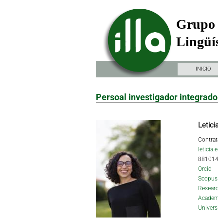
Grupo 
Lingüís
INICIO
Persoal investigador integrado
Leticia
Contrat
leticia.
88101
Orcid
Scopus
Researc
Academ
Univers