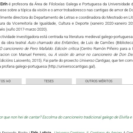
 Eirín
é profesora da Área de Filoloxías Galega e Portuguesa da Universidade
ese sobre a tópica da visión e o amor trobadoresco nas cantigas de amor de D
lmente directora do Departamento de Letras e coordinadora do Mestrado en Liter
tura da Vicerreitoría de Igualdade, Cultura e Deporte (xaneiro 2020-xaneiro 
ués (xuño 2017-marzo 2020).
ctividade investigadora está centrada na literatura medieval galego-portuguesa
 da obra teatral
Auto chamado dos Enfatriões
, de Luís de Camões (Biblioteca
O cancioneiro de Pero Mafaldo. Edición crítica
(Centro Ramón Piñeiro para a 
racion con Manuel Ferreiro, ou
A visión do amor no cancioneiro de Don Den
Edicións Laiovento, 2015). Fai parte do proxecto
Universo Cantigas
, que ten como
ca profana galego-portuguesa (http://universocantigas.gal).
OS I+D
TESES
OUTROS MÉRITOS
or que non hei de cantar? Escolma do cancioneiro tradicional galego de Elviña e 
s Freixedo, Bieito /
Eirín, Leticia
,
Universo Cantigas. II. Cantigas de Amigo
, A Co