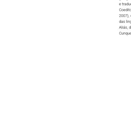
e tradu
Coedito
2007),
das lin
Aliás, 
Cunquei