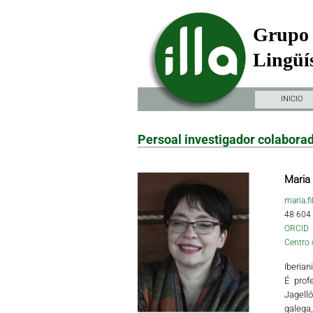
Grupo 
Lingüís
INICIO
Persoal investigador colabora
Maria 
maria.f
48 604
ORCID
Centro 
Iberian
É prof
Jagelló
galega