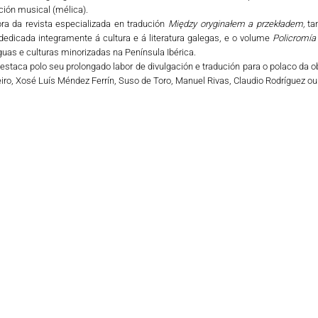
ción musical (mélica).
ra da revista especializada en tradución
Między oryginałem a przekładem,
ta
dedicada integramente á cultura e á literatura galegas, e o volume
Policromía
guas e culturas minorizadas na Península Ibérica.
destaca polo seu prolongado labor de divulgación e tradución para o polaco da 
ro, Xosé Luís Méndez Ferrín, Suso de Toro, Manuel Rivas, Claudio Rodríguez ou