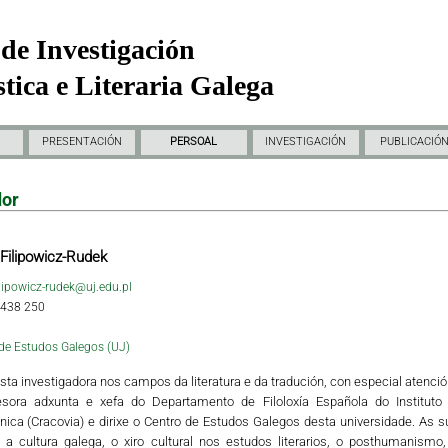
de Investigación
tica e Literaria Galega
PRESENTACIÓN
PERSOAL
INVESTIGACIÓN
PUBLICACIÓ
dor
Filipowicz-Rudek
ilipowicz-rudek@uj.edu.pl
 438 250
de Estudos Galegos (UJ)
ista investigadora nos campos da literatura e da tradución, con especial atención
esora adxunta e xefa do Departamento de Filoloxía Española do Instituto
nica (Cracovia) e dirixe o Centro de Estudos Galegos desta universidade. As sú
, a cultura galega, o xiro cultural nos estudos literarios, o posthumanismo