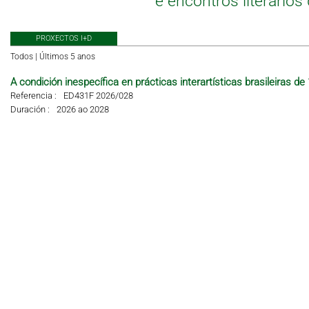
e encontros literario
PROXECTOS I+D
Todos
|
Últimos 5 anos
A condición inespecífica en prácticas interartísticas brasileiras de
Referencia :
ED431F 2026/028
Duración :
2026 ao 2028