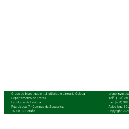
Grupo de Investigación Lingüística e Literaria Galega
grupo.investig
Departamento de Letras.
Telf.: (+34) 8
Facultade de Filoloxía
Fax: (+34) 98
Rúa Lisboa, 7 - Campus da Zapateira,
Aviso legal
|
Co
15008 - A Coruña
Copyright 202