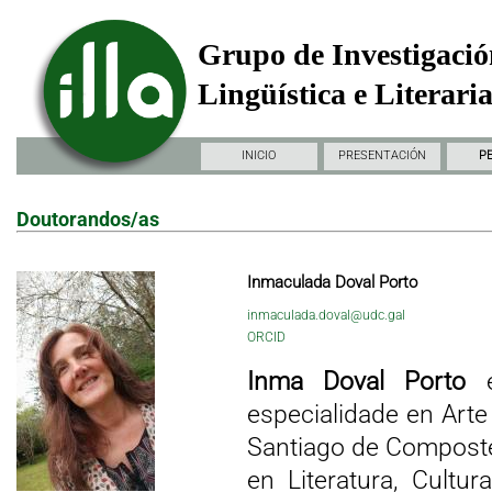
Grupo de Investigació
Lingüística e Literari
INICIO
PRESENTACIÓN
P
Doutorandos/as
Inmaculada Doval Porto
inmaculada.doval@udc.gal
ORCID
Inma Doval Porto
é
especialidade en Art
Santiago de Compostel
en Literatura, Cultu