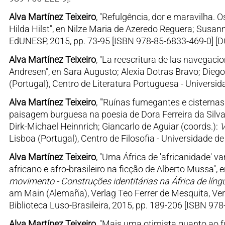
Alva Martínez Teixeiro
, "Refulgência, dor e maravilha. 
Hilda Hilst", en Nilze Maria de Azeredo Reguera; Susan
EdUNESP, 2015, pp. 73-95 [ISBN 978-85-6833-469-0] [D
Alva Martínez Teixeiro
, "La reescritura de las navegac
Andresen", en Sara Augusto; Alexia Dotras Bravo; Dieg
(Portugal), Centro de Literatura Portuguesa - Universi
Alva Martínez Teixeiro
, "'Ruínas fumegantes e cisternas
paisagem burguesa na poesia de Dora Ferreira da Silva 
Dirk-Michael Heinnrich; Giancarlo de Aguiar (coords.):
V
Lisboa (Portugal), Centro de Filosofia - Universidade d
Alva Martínez Teixeiro
, "Uma África de 'africanidade' va
africano e afro-brasileiro na ficção de Alberto Mussa",
movimento - Construções identitárias na África de líng
am Main (Alemaña), Verlag Teo Ferrer de Mesquita, Verö
Biblioteca Luso-Brasileira, 2015, pp. 189-206 [ISBN 978
Alva Martínez Teixeiro
, "Mais uma otimista quanto ao 