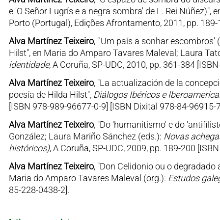
e 'O Señor Lugrís e a negra sombra' de L. Rei Núñez)", 
Porto (Portugal), Edições Afrontamento, 2011, pp. 189
Alva Martínez Teixeiro
, "'Um país a sonhar escombros' (
Hilst", en Maria do Amparo Tavares Maleval; Laura Tato
identidade
, A Coruña, SP-UDC, 2010, pp. 361-384 [ISBN
Alva Martínez Teixeiro
, "La actualización de la concep
poesía de Hilda Hilst",
Diálogos Ibéricos e Iberoameric
[ISBN 978-989-96677-0-9] [ISBN Dixital 978-84-96915-7
Alva Martínez Teixeiro
, "Do 'humanitismo' e do 'antifili
González; Laura Mariño Sánchez (eds.):
Novas achegas 
históricos)
, A Coruña, SP-UDC, 2009, pp. 189-200 [ISB
Alva Martínez Teixeiro
, "Don Celidonio ou o degradado a
Maria do Amparo Tavares Maleval (org.):
Estudos gale
85-228-0438-2].