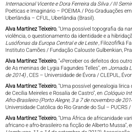
Internacional Vicente e Dora Ferreira da Silva / III Semi
Poéticas e Imaginário – POEIMA / Pós-Graduações em E
Uberlândia – CFUL, Uberlândia (Brasil).
Alva Martínez Teixeiro
, "Uma possível topografia da na
violência, o questionamento da identidade e a hibridaçã
Lusófonas da Europa Central e de Leste
, Filozofifká F
Instituto Camões / Fundação Calouste Gulbenkian, Pra
Alva Martínez Teixeiro
, "«Perceber os defeitos dos outr
de As meninas de Lygia Fagundes Telles", en
Jornada Lu
de 2014)
, CES – Universidade de Évora / CLEPUL, Évor
Alva Martínez Teixeiro
, "Uma possível genealogia líric
de Cecília Meireles e Rosalía de Castro", en
Colóquio Int
Afro-Brasileiro (Porto Alegre, 3 a 7 de novembro de 201
Universidade Católica do Rio Grande do Sul – PUCRS / 
Alva Martínez Teixeiro
, "Uma África de africanidade var
africano e afro-brasileiro na ficção de Alberto Mussa", 