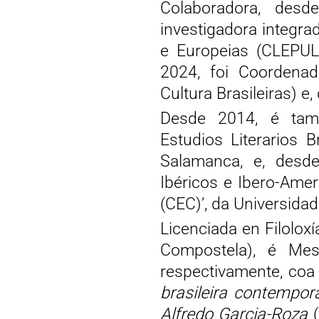
Colaboradora, de
investigadora integra
e Europeias (CLEPUL
2024, foi Coordenad
Cultura Brasileiras) e
Desde 2014, é tamé
Estudios Literarios 
Salamanca, e, desde
Ibéricos e Ibero-Ame
(CEC)’, da Universidad
Licenciada en Filolox
Compostela), é Mest
respectivamente, coa
brasileira contempor
Alfredo Garcia-Roza
(