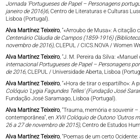
Jornada ‘Portugueses de Papel – Personagens portugue
janeiro de 2016)6
, Centro de Literaturas e Culturas Lu
Lisboa (Portugal).
Alva Martínez Teixeiro
, "«Arroubo de Musa»: A citação 
Centenário Cláudia de Campos (1859-1916) (Biblioteca 
novembro de 2016)
, CLEPUL / CICS.NOVA / Women Writ
Alva Martínez Teixeiro
, "J. M. Pereira da Silva: «Manue
internacional Portugueses de Papel – Personagens portu
de 2016
, CLEPUL / Universidade Aberta, Lisboa (Portug
Alva Martínez Teixeiro
, "«Hora de tirar o espartilho»: 
Colóquio 'Lygia Fagundes Telles' (Fundação José Sar
Fundação José Saramago, Lisboa (Portugal).
Alva Martínez Teixeiro
, "Trauma, memória e souvenir – 
contemporânea", en
XVII Colóquio de Outono 'Outros m
26 a 27 de novembro de 2015)
, Centro de Estudos Hum
Alva Martínez Teixeiro
, "Poemas de um certo Ocidente: a