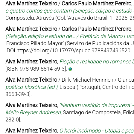
Alva Martínez Teixeiro
/
Carlos Paulo Martínez Pereiro
,
e quatro contos que contam (Seleção, edição e estudo d
Compostela, Através (Col. 'Através do Brasil, 1', 2025, 
Alva Martínez Teixeiro
/
Carlos Paulo Martínez Pereiro
,
(Seleção, edição e estudo de... / Prefácio de Marco Luc
‘Francisco Pillado Mayor’ (Servizo de Publicacións da 
[DOI https://doi.org/10.17979/spudc.9788497496520].
Alva Martínez Teixeiro
,
Ficção e realidade no romance br
[ISBN 978-989-8814-59-3].
Alva Martínez Teixeiro
/ Dirk-Michael Hennrich / Gianca
poético-filosófica (ed.)
, Lisboa (Portugal), Centro de Fi
8553-39-3].
Alva Martínez Teixeiro
,
'Nenhum vestígio de impureza' -
Mello Breyner Andresen
, Santiago de Compostela, Edici
232-0].
Alva Martínez Teixeiro
,
O herói incómodo - Utopia e pes