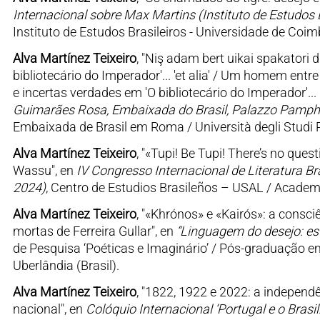
Internacional sobre Max Martins (Instituto de Estudos B
Instituto de Estudos Brasileiros - Universidade de Co
Alva Martínez Teixeiro
, "Niş adam bert uikai spakatori d
bibliotecário do Imperador'... 'et alia' / Um homem entr
e incertas verdades em 'O bibliotecário do Imperador'... 'e
Guimarães Rosa, Embaixada do Brasil, Palazzo Pamphil
Embaixada de Brasil em Roma / Università degli Studi 
Alva Martínez Teixeiro
, "«Tupi! Be Tupi! There’s no que
Wassu", en
IV Congresso Internacional de Literatura B
2024)
, Centro de Estudios Brasileños – USAL / Academ
Alva Martínez Teixeiro
, "«Khrónos» e «Kairós»: a consc
mortas de Ferreira Gullar", en
“Linguagem do desejo: est
de Pesquisa ‘Poéticas e Imaginário’ / Pós-graduação em 
Uberlândia (Brasil).
Alva Martínez Teixeiro
, "1822, 1922 e 2022: a independê
nacional", en
Colóquio Internacional ‘Portugal e o Bras