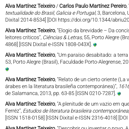
Alva Martínez Teixeiro
/
Carlos Paulo Martínez Pereiro
,
textualidade do Brasil, Galicia e Portugal
, 3, Barcelona,
Dixital 2014-8534] [DOI https://doi.org/10.1344/abriu20
Alva Martínez Teixeiro
, "Elogio da brevidade – Da con
leitores críticos",
Ciências & Letras
, 55, Porto Alegre (B
4868] [ISSN Dixital e-ISSN 1808-043X].
Alva Martínez Teixeiro
, "Um paraíso desabitado: a terra
53, Porto Alegre (Brasil), Faculdade Porto-Alegrense, 2
Alva Martínez Teixeiro
, "Relato de un cierto oriente (La 
árabes en la literatura brasileña contemporánea)",
1616
de Salamanca, 2013, pp. 63-85 [ISSN 0210-7287].
Alva Martínez Teixeiro
, "A plenitude de um vazio em qu
Ferréz",
Estudos de literatura brasileira contemporânea
[ISSN 1518-0158] [ISSN Dixital e-ISSN 2316-4018] [D
Alva Martínez Teixeiro
, "Descobrir ou inventar o novo. A