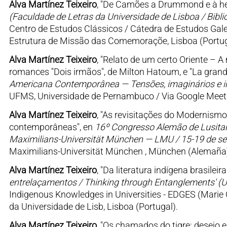
Alva Martínez Teixeiro
, "De Camões a Drummond e à hete
(Faculdade de Letras da Universidade de Lisboa / Bibl
Centro de Estudos Clássicos / Cátedra de Estudos Gale
Estrutura de Missão das Comemoraçõe, Lisboa (Portug
Alva Martínez Teixeiro
, "Relato de um certo Oriente –
romances "Dois irmãos", de Milton Hatoum, e "La grand
Americana Contemporânea — Tensões, imaginários e i
UFMS, Universidade de Pernambuco / Via Google Meet 
Alva Martínez Teixeiro
, "As revisitações do Modernismo b
contemporâneas", en
16º Congresso Alemão de Lusitan
Maximilians-Universität München — LMU / 15-19 de s
Maximilians-Universität München , München (Alemaña
Alva Martínez Teixeiro
, "Da literatura indígena brasile
entrelaçamentos / Thinking through Entanglements' (Un
Indigenous Knowledges in Universities - EDGES (Marie C
da Universidade de Lisb, Lisboa (Portugal).
Alva Martínez Teixeiro
, "Os chamados do tigre: desejo 