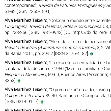
contemporâneo",
Revista de Estudios Portugueses y Br
61-83 [ISSN 2255-1891].
Alva Martínez Teixeiro
, "Colocar o mundo entre parêntes
Linguagens. Revista de letras, artes e comunicação
, 3
pp. 238-256 [ISSN 1981-9943] [DOI https://dx.doi.or
Alva Martínez Teixeiro
, "'Além dos limites do pensamento
Revista de letras (A literatura e outros saberes)
, 3, 2, 
da Bahia, 2011, pp. 29-52 [ISSN 2176-4182].
Alva Martínez Teixeiro
, "La excéntrica centralidad de la
catalana de la década de 1950 ('Merlín e familia' de Cunq
Hispanica Medievalia
, 59-60, Buenos Aires (Arxentina)
3363].
Alva Martínez Teixeiro
, "'O porco de pé' ou a desilusió
Galego de Literatura
, 39-40, Santiago de Compostela, 
[ISSN 0214-9117].
Alva Martínez Teixeiro
, "As margens da história e as ur