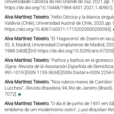
Universidade Católica do Rio Grande do Sul, 2021, pp. 1
https://dx.doi.org/10.15448/1984-4301.2021.1.40901]
Alva Martínez Teixeiro
, "Hélio Oiticica y la blanca sin
Valdivia (Chile), Universidad Austral de Chile, 2020, p
https://doi.org/10.4067/s0071-17132020000200093].
Alva Martínez Teixeiro
, "El 'Hagoromo' de Zeami en las p
32, 4, Madrid, Universidad Complutense de Madrid, 202
1988-2408] [DOI https://dx.doi.org/10.5209/aris.67203]
Alva Martínez Teixeiro
, "Pathos y bathos en el grotesco 
Signa: Revista de la Asociación Española de Semiótica
991-1019 [ISSN 1133-3634] [ISSN Dixital e-ISSN 2254-9
Alva Martínez Teixeiro
, "'Nos rubros mares de Camões':
Lucchesi",
Revista Brasileira
, 94, Rio de Janeiro (Brasil
7072].
Alva Martínez Teixeiro
, "O dia 8 de junho de 1931 em Sã
emblema de um modernismo outro",
Luso-Brazilian Re