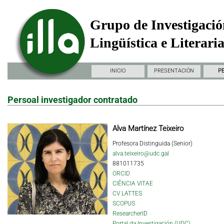
Grupo de Investigació
Lingüística e Literari
INICIO
PRESENTACIÓN
P
Persoal investigador contratado
Alva Martínez Teixeiro
Profesora Distinguida (Senior)
alva.teixeiro@udc.gal
881011735
ORCID
CIÊNCIA VITAE
CV LATTES
SCOPUS
ResearcherID
Portal da Investigación (UDC)