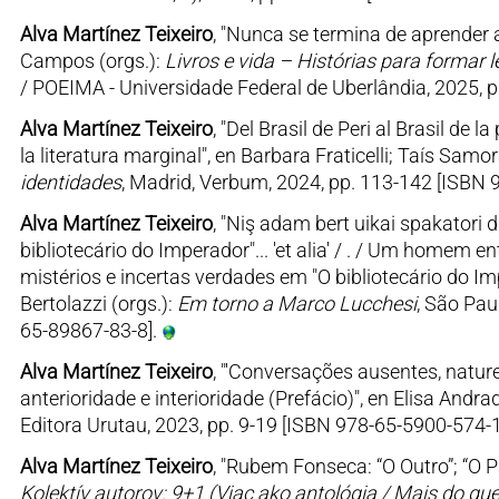
Alva Martínez Teixeiro
, "Nunca se termina de aprender a
Campos (orgs.):
Livros e vida – Histórias para formar l
/ POEIMA - Universidade Federal de Uberlândia, 2025, 
Alva Martínez Teixeiro
, "Del Brasil de Peri al Brasil de 
la literatura marginal", en Barbara Fraticelli; Taís Samo
identidades
, Madrid, Verbum, 2024, pp. 113-142 [ISBN 
Alva Martínez Teixeiro
, "Niş adam bert uikai spakatori d
bibliotecário do Imperador"... 'et alia' / . / Um homem 
mistérios e incertas verdades em "O bibliotecário do Impe
Bertolazzi (orgs.):
Em torno a Marco Lucchesi
, São Pau
65-89867-83-8].
Alva Martínez Teixeiro
, "'Conversações ausentes, natu
anterioridade e interioridade (Prefácio)", en Elisa Andr
Editora Urutau, 2023, pp. 9-19 [ISBN 978-65-5900-574-1
Alva Martínez Teixeiro
, "Rubem Fonseca: “O Outro”; “O Pa
Kolektív autorov: 9+1 (Viac ako antológia / Mais do qu