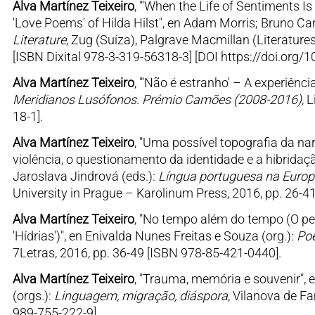
Alva Martínez Teixeiro
, "'When the Life of Sentiments 
'Love Poems' of Hilda Hilst", en Adam Morris; Bruno Car
Literature
, Zug (Suíza), Palgrave Macmillan (Literature
[ISBN Dixital 978-3-319-56318-3] [DOI https://doi.org
Alva Martínez Teixeiro
, "'Não é estranho' – A experiência
Meridianos Lusófonos. Prémio Camões (2008-2016)
, 
18-1].
Alva Martínez Teixeiro
, "Uma possível topografia da na
violência, o questionamento da identidade e a hibrida
Jaroslava Jindrová (eds.):
Língua portuguesa na Europa
University in Prague – Karolinum Press, 2016, pp. 26-4
Alva Martínez Teixeiro
, "No tempo além do tempo (O p
'Hídrias')", en Enivalda Nunes Freitas e Souza (org.):
Poe
7Letras, 2016, pp. 36-49 [ISBN 978-85-421-0440].
Alva Martínez Teixeiro
, "Trauma, memória e souvenir",
(orgs.):
Linguagem, migração, diáspora
, Vilanova de F
989-755-222-9].