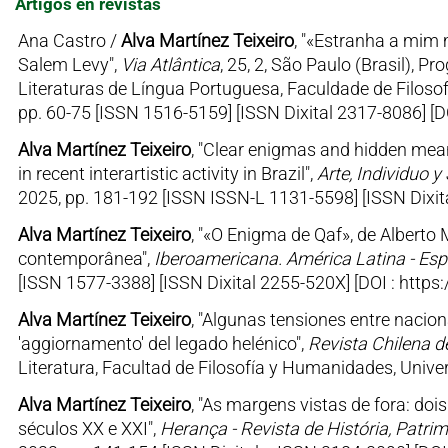
Artigos en revistas
Ana Castro /
Alva Martínez Teixeiro
, "«Estranha a mim
Salem Levy",
Via Atlântica
, 25, 2, São Paulo (Brasil)
Literaturas de Língua Portuguesa, Faculdade de Filoso
pp. 60-75 [ISSN 1516-5159] [ISSN Dixital 2317-8086] [
Alva Martínez Teixeiro
, "Clear enigmas and hidden mean
in recent interartistic activity in Brazil",
Arte, Individuo y
2025, pp. 181-192 [ISSN ISSN-L 1131-5598] [ISSN Dixit
Alva Martínez Teixeiro
, "«O Enigma de Qaf», de Alberto
contemporânea",
Iberoamericana. América Latina - Esp
[ISSN 1577-3388] [ISSN Dixital 2255-520X] [DOI : http
Alva Martínez Teixeiro
, "Algunas tensiones entre nacion
'aggiornamento' del legado helénico",
Revista Chilena de
Literatura, Facultad de Filosofía y Humanidades, Unive
Alva Martínez Teixeiro
, "As margens vistas de fora: doi
séculos XX e XXI",
Herança - Revista de História, Patrim