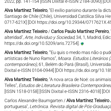
2022, pp. 141-154 [ISSN Dixital e-ISSN 2184-3090] [DOI
Alva Martínez Teixeiro
, "El exilio parisino durante la dic
Santiago de Chile (Chile), Universidad Católica Silva H
0717-621X] [DOI https://doi.org/10.29344/0717621X.4
Alva Martínez Teixeiro
/
Carlos Paulo Martínez Pereiro
,
alteridad",
Arte, Individuo y Sociedad
, 34, 1, Madrid, E
https://dx.doi.org/10.5209/aris.72754].
Alva Martínez Teixeiro
, "'Eu quis o medo mas não o pude
artísticas de Nuno Ramos",
Moara. Estudos Literários (
contemporâneo)
, 61, Belém do Pará (Brasil), Universi
Dixital e-ISSN 0104-0944] [DOI https://dx.doi.org/10.
Alva Martínez Teixeiro
, "A nova arca de Noé: os animai
Telles",
Estudos de Literatura Brasileira Contemporâne
[ISSN 1518-0158] [ISSN Dixital e-ISSN 2316-4018] [DO
Carlos Alexandre Baumgarten /
Alva Martínez Teixeiro
portuguesa",
Letrônica. Revista digital de Pós-Gradu