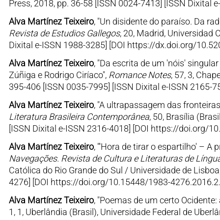
Press, 2018, pp. 36-58 [ISSN 0024-7413] [ISSN Dixital e
Alva Martínez Teixeiro
, "Un disidente do paraíso. Da ra
Revista de Estudios Gallegos
, 20, Madrid, Universidad
Dixital e-ISSN 1988-3285] [DOI https://dx.doi.org/10
Alva Martínez Teixeiro
, "Da escrita de um 'nóis' singula
Zúñiga e Rodrigo Ciríaco",
Romance Notes
, 57, 3, Chap
395-406 [ISSN 0035-7995] [ISSN Dixital e-ISSN 2165-75
Alva Martínez Teixeiro
, "A ultrapassagem das fronteira
Literatura Brasileira Contemporânea
, 50, Brasília (Bra
[ISSN Dixital e-ISSN 2316-4018] [DOI https://doi.org/1
Alva Martínez Teixeiro
, "'Hora de tirar o espartilho' –
Navegações. Revista de Cultura e Literaturas de Líng
Católica do Rio Grande do Sul / Universidade de Lisboa
4276] [DOI https://doi.org/10.15448/1983-4276.2016.2
Alva Martínez Teixeiro
, "Poemas de um certo Ocidente: a
1, 1, Uberlândia (Brasil), Universidade Federal de Uberl