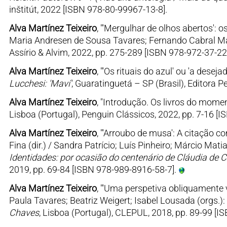
inštitút, 2022 [ISBN 978-80-99967-13-8].
Alva Martínez Teixeiro
, "'Mergulhar de olhos abertos':
Maria Andresen de Sousa Tavares; Fernando Cabral Mar
Assírio & Alvim, 2022, pp. 275-289 [ISBN 978-972-37-22
Alva Martínez Teixeiro
, "'Os rituais do azul' ou 'a dese
Lucchesi: 'Maví'
, Guaratinguetá – SP (Brasil), Editora 
Alva Martínez Teixeiro
, "Introdução. Os livros do momen
Lisboa (Portugal), Penguin Clássicos, 2022, pp. 7-16 [
Alva Martínez Teixeiro
, "'Arroubo de musa': A citação 
Fina (dir.) / Sandra Patrício; Luís Pinheiro; Márcio Mati
Identidades: por ocasião do centenário de Cláudia de
2019, pp. 69-84 [ISBN 978-989-8916-58-7].
Alva Martínez Teixeiro
, "'Uma perspetiva obliquamente ve
Paula Tavares; Beatriz Weigert; Isabel Lousada (orgs.):
Chaves
, Lisboa (Portugal), CLEPUL, 2018, pp. 89-99 [I