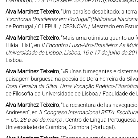
Hamburgo, 11 a 14 de setembro de 2013)
, Associação
Alva Martínez Teixeiro
, "Um paraíso desabitado: a terra
'Escritoras Brasileiras em Portugal”'(Biblioteca Nacion
de Portugal / CLEPUL / CESNOVA / Mestrado em Estudos
Alva Martínez Teixeiro
, "Mais uma otimista quanto ao 
Hilda Hilst", en
II Encontro Luso-Afro-Brasileiro: As Mu
Universidade de Lisboa, Lisboa, 16 e 17 de julho de 201
Lisboa.
Alva Martínez Teixeiro
, "«Ruínas fumegantes e cisterna
paisagem burguesa na poesia de Dora Ferreira da Silva
Dora Ferreira da Silva. Uma Vocação Poético-Filosófica
de Filosofia da Universidade de Lisboa / Faculdade de 
Alva Martínez Teixeiro
, "La reescritura de las navegac
Andresen", en
II Congreso Internacional BETA: Escritura
– UC, 28 a 30 de março
, Centro de Língua Portuguesa
Universidade de Coimbra, Coimbra (Portugal).