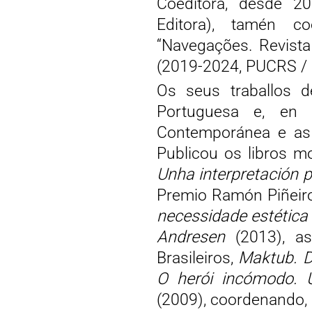
Coeditora, desde 20
Editora), tamén co
“Navegações. Revista
(2019-2024, PUCRS /
Os seus traballos d
Portuguesa e, en e
Contemporánea e as r
Publicou os libros 
Unha interpretación 
Premio Ramón Piñeir
necessidade estética 
Andresen
(2013), as
Brasileiros,
Maktub. D
O herói incómodo. U
(2009), coordenando, 