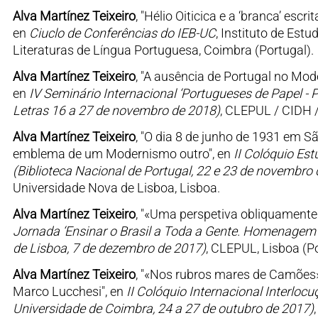
Alva Martínez Teixeiro
, "Hélio Oiticica e a ‘branca’ esc
en
Ciuclo de Conferências do IEB-UC
, Instituto de Est
Literaturas de Língua Portuguesa, Coimbra (Portugal).
Alva Martínez Teixeiro
, "A ausência de Portugal no Mo
en
IV Seminário Internacional ‘Portugueses de Papel - 
Letras 16 a 27 de novembro de 2018)
, CLEPUL / CIDH /
Alva Martínez Teixeiro
, "O dia 8 de junho de 1931 em S
emblema de um Modernismo outro", en
II Colóquio Es
(Biblioteca Nacional de Portugal, 22 e 23 de novembro
Universidade Nova de Lisboa, Lisboa.
Alva Martínez Teixeiro
, "«Uma perspetiva obliquamente ve
Jornada ‘Ensinar o Brasil a Toda a Gente. Homenagem 
de Lisboa, 7 de dezembro de 2017)
, CLEPUL, Lisboa (Po
Alva Martínez Teixeiro
, "«Nos rubros mares de Camões»:
Marco Lucchesi", en
II Colóquio Internacional Interloc
Universidade de Coimbra, 24 a 27 de outubro de 2017)