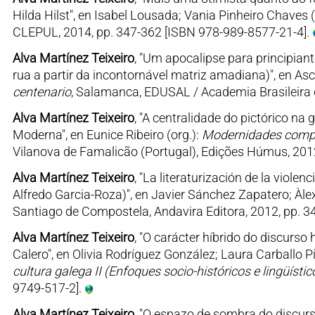
Hilda Hilst", en Isabel Lousada; Vania Pinheiro Chaves (
CLEPUL, 2014, pp. 347-362 [ISBN 978-989-8577-21-4].
Alva Martínez Teixeiro
, "Um apocalipse para principiant
rua a partir da incontornável matriz amadiana)", en As
centenario
, Salamanca, EDUSAL / Academia Brasileira d
Alva Martínez Teixeiro
, "A centralidade do pictórico na
Moderna", en Eunice Ribeiro (org.):
Modernidades compar
Vilanova de Famalicão (Portugal), Edições Húmus, 201
Alva Martínez Teixeiro
, "La literaturización de la viole
Alfredo Garcia-Roza)", en Javier Sánchez Zapatero; Àlex
Santiago de Compostela, Andavira Editora, 2012, pp. 3
Alva Martínez Teixeiro
, "O carácter híbrido do discurso 
Calero", en Olivia Rodríguez González; Laura Carballo P
cultura galega II (Enfoques socio-históricos e lingüístico
9749-517-2].
Alva Martínez Teixeiro
, "O espazo de sombra do discurso 