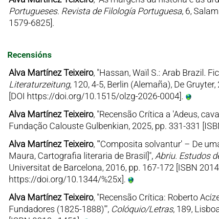
Portugueses. Revista de Filología Portuguesa
, 6, Sala
1579-6825].
Recensións
Alva Martínez Teixeiro
, "Hassan, Waïl S.: Arab Brazil. F
Literaturzeitung
, 120, 4-5, Berlin (Alemaña), De Gruyte
[DOI https://doi.org/10.1515/olzg-2026-0004].
Alva Martínez Teixeiro
, "Recensão Crítica a 'Adeus, cav
Fundação Calouste Gulbenkian, 2025, pp. 331-331 [IS
Alva Martínez Teixeiro
, "'Composita solvantur' – De uma 
Maura, Cartografia literaria de Brasil]",
Abriu. Estudos de
Universitat de Barcelona, 2016, pp. 167-172 [ISBN 2014
https://doi.org/10.1344/%25x].
Alva Martínez Teixeiro
, "Recensão Crítica: Roberto Acíze
Fundadores (1825-1888)'",
Colóquio/Letras
, 189, Lisb