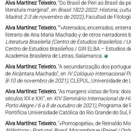
Alva Martínez Teixeiro
, "Do Brasil de Peri ao Brasil da 
literatura marginal", en
Brasil 1822-2022: Historia, cult
Madrid, 2-3 de novembro de 2022)
, Facultad de Filolo
Alva Martínez Teixeiro
, "“«Aterrados, encerrados, enterr
literario de Ana Maria Machado y de otros narradores b
Literatura Brasileña (Centro de Estudios Brasileños / 
Centro de Estudios Brasileños / GIR ELBA – Estudios d
Academia Brasileira de Letras, Salamanca.
Alva Martínez Teixeiro
, "A secundarização dos portugu
de Alcântara Machado", en
IV Colóquio Internacional P
8-10 de novembro de 2021)
, CLEPUL, Universidade de 
Alva Martínez Teixeiro
, "As margens vistas de fora: doi
séculos XX e XXI", en
XIV Seminário Internacional de His
Porto Alegre / 6 a 8 de outubro de 2021)
, Programa de
Pontifícia Universidade Católica do Rio Grande do Sul, P
Alva Martínez Teixeiro
, "«Pornopopéia», de Reinaldo Mor
Atlânticos - Portugal, Brasil, Moçambique (Painel / Onl