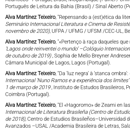
Português de Leitura da Bahia (Brasil) / Sinal Aberto (P
Alva Martínez Teixeiro
, "Repensando a (est)ética da lite
Seminário Internacional Literatura e Cinema de Resistên
novembro de 2020)
, UFPA / UFMG / UFSM /CEC-UL, Bel
Alva Martínez Teixeiro
, "«Pertenço à raça daqueles que 
‘Lagos onde reinventei o mundo’ –Colóquio Internacion
de outubro de 2019)
, Sophia de Mello Breyner Andrese
Câmara Municipal de Lagos, Lagos (Portugal).
Alva Martínez Teixeiro
, "Da 'luz negra' à 'stanca ombra'
Internacional ‘Nuno Ramos e a experiência dos limites’ (
1 de março de 2019
, Instituto de Estudos Brasileiros
Coimbra (Portugal).
Alva Martínez Teixeiro
, "El «Hagoromo» de Zeami en las p
Internacional de Literatura Brasileña (Centro de Estu
de 2018)
, Centro de Estudios Brasileños–Universidad d
Avanzados –USAL /Academia Brasileira de Letras, Sa