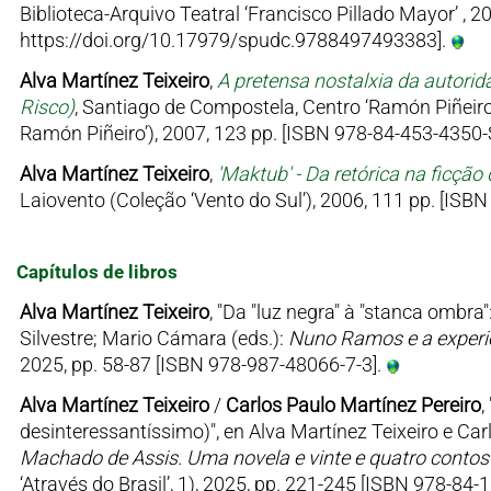
Biblioteca-Arquivo Teatral ‘Francisco Pillado Mayor’ , 
https://doi.org/10.17979/spudc.9788497493383].
Alva Martínez Teixeiro
,
A pretensa nostalxia da autorida
Risco)
, Santiago de Compostela, Centro ‘Ramón Piñeir
Ramón Piñeiro’), 2007, 123 pp. [ISBN 978-84-453-4350-
Alva Martínez Teixeiro
,
'Maktub' - Da retórica na ficçã
Laiovento (Coleção ‘Vento do Sul’), 2006, 111 pp. [ISB
Capítulos de libros
Alva Martínez Teixeiro
, "Da "luz negra" à "stanca ombr
Silvestre; Mario Cámara (eds.):
Nuno Ramos e a experiê
2025, pp. 58-87 [ISBN 978-987-48066-7-3].
Alva Martínez Teixeiro
/
Carlos Paulo Martínez Pereiro
,
desinteressantíssimo)", en Alva Martínez Teixeiro e Car
Machado de Assis. Uma novela e vinte e quatro conto
‘Através do Brasil’, 1), 2025, pp. 221-245 [ISBN 978-84-