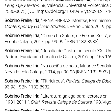
Lenguaje y textos
, 58, Valencia, Universitat Politècnic
2530-0075] [DOI https://doi.org/10.4995/lyt.2024.2174
Sobrino Freire, Iria
, "PENA PRESAS, Montse, Feminismos e 
Contemporary Galician Studies
, I, Reino Unido, 2019, 
Sobrino Freire, Iria
, "O meu tío Xakim, de Fermín Solís",
R
Escola Galega, 2017, pp. 99-99 [ISBN 1132-8932].
Sobrino Freire, Iria
, "Rosalía de Castro no século XXI. U
Padrón, Fundación Rosalía de Castro, 2016, pp. 165-16
Sobrino Freire, Iria
, "Na cociña de noite, Maurice Sendak
Nova Escola Galega, 2014, pp. 96-96 [ISBN 1132-8932].
Sobrino Freire, Iria
, "Titiricircus",
Revista Galega de Edu
93-93 [ISBN 1132-8932].
Sobrino Freire, Iria
, "Literatura galega para lectores en 
[1981-2011]",
Grial. Revista Galega de Cultura
, 198, Vig