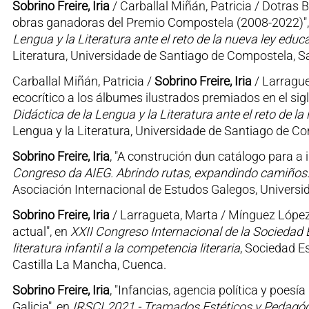
Sobrino Freire, Iria
/ Carballal Miñán, Patricia / Dotras B
obras ganadoras del Premio Compostela (2008-2022)"
Lengua y la Literatura ante el reto de la nueva ley educ
Literatura, Universidade de Santiago de Compostela, 
Carballal Miñán, Patricia /
Sobrino Freire, Iria
/ Larrague
ecocrítico a los álbumes ilustrados premiados en el sigl
Didáctica de la Lengua y la Literatura ante el reto de la
Lengua y la Literatura, Universidade de Santiago de C
Sobrino Freire, Iria
, "A construción dun catálogo para a 
Congreso da AIEG. Abrindo rutas, expandindo camiños.
Asociación Internacional de Estudos Galegos, Universid
Sobrino Freire, Iria
/ Larragueta, Marta / Mínguez López, 
actual", en
XXII Congreso Internacional de la Sociedad E
literatura infantil a la competencia literaria
, Sociedad E
Castilla La Mancha, Cuenca.
Sobrino Freire, Iria
, "Infancias, agencia política y poesí
Galicia", en
IRSCL2021 - Tramados Estéticos y Pedagó