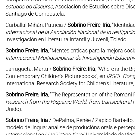
estudos do discurso
, Asociación de Estudios sobre Dis
Santiago de Compostela.
Carballal Miñán, Patricia /
Sobrino Freire, Iria
, "Identid
Internacional de la Asociación Nacional de Investigacion
Investigación en Literatura Infantil y Juvenil, Toledo.
Sobrino Freire, Iria
, "Mentes críticas para la mejora socia
Internacional Multidisciplinar de Investigación Educati
Larragueta, Marta /
Sobrino Freire, Iria
, "Where is the B
Contemporary Children's Picturebooks", en
IRSCL Congre
International Research Society for Children's Literature
Sobrino Freire, Iria
, "The Representation of the Romani 
Research from the Hispanic World: from transcultural re
Unido).
Sobrino Freire, Iria
/ DePalma, Renée / Zapico Barbeito, 
modelo de lingua: análise de producións orais e percep
Internacional de Lingüística Xeral
, Universidade de Vigo