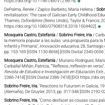
https://doi.org/10.17561/blo.v12.6679].
DePalma, Renée / Zapico Barbeito, María Helena /
Sobri
revitalisation: The case of Galician Early Childhood Edu
Thames, Oxfordshire (Reino Unido), Taylor & Francis, 2
https://doi.org/10.1080/07908318.2018.1504402].
Mosquera Castro, Estefanía
/
Sobrino Freire, Iria
/ Carba
la memoria popular a las aulas: una propuesta para la f
Infantil y Primaria",
Innovación educativa
, 28, Santiag
pp. 153-169 [ISSN 1130-8656] [ISSN Dixital 2340-0056 ]
Mosquera Castro, Estefanía
/ Muriano Rodríguez, Marí
Carballal Miñán, Patricia, ""Reflexos /reflexión en verso
Revista de Estudios e Investigación en Educación
, Ext
2386-7418] [ISSN Dixital 2386-7418] [DOI https://doi.o
Sobrino Freire, Iria
, "Reactions to Futurism in Galicia, 1
(Alemaña), De Gruyter, 2013, pp. 317-348 [ISSN 2192-02
Sobrino Freire, Iria
, "Como desfacer as cousas coas pala