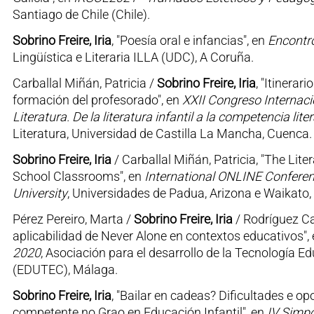
Santiago de Chile (Chile).
Sobrino Freire, Iria
, "Poesía oral e infancias", en
Encontro
Lingüística e Literaria ILLA (UDC), A Coruña.
Carballal Miñán, Patricia /
Sobrino Freire, Iria
, "Itinerar
formación del profesorado", en
XXII Congreso Internaci
Literatura. De la literatura infantil a la competencia liter
Literatura, Universidad de Castilla La Mancha, Cuenca.
Sobrino Freire, Iria
/ Carballal Miñán, Patricia, "The Lite
School Classrooms", en
International ONLINE Conferenc
University
, Universidades de Padua, Arizona e Waikato, 
Pérez Pereiro, Marta /
Sobrino Freire, Iria
/ Rodríguez Cas
aplicabilidad de Never Alone en contextos educativos",
2020
, Asociación para el desarrollo de la Tecnología E
(EDUTEC), Málaga.
Sobrino Freire, Iria
, "Bailar en cadeas? Dificultades e 
competente no Grao en Educación Infantil", en
IV Simpo