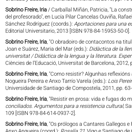
Sobrino Freire, Iria
/ Carballal Miñán, Patricia, "La cons
del profesorado", en Lucía Pilar Cancelas Ouviña, Raf
Sánchez Rodríguez (coords.):
Aportaciones para una educ
Editorial Universitario, 2013 [ISBN 978-84-15953-50-0].
Sobrino Freire, Iria
, "O obradoiro de contacontos na titu
Joan e Suárez, Maria del Mar (eds.):
Didàctica de la lle
universitat / Didáctica de la lengua y la literatura. Exp
Ciències de l’Educació, Universitat de Barcelona, 2012,
Sobrino Freire, Iria
, "Como resistir? Algunhas reflexións
Nogueira Pereira e Anxo Tarrío Varela (eds.):
Lois Perei
Universidade de Santiago de Compostela, 2011, pp. 63
Sobrino Freire, Iria
, "Resistir en prosa: vida e fugas do
conciliados. Argumentos para a resistencia cultural
, S
109 [ISBN 978-84-614-0937-2].
Sobrino Freire, Iria
, "Os prólogos a Cantares Gallegos e 
Anxo Angueira (coord.):
Rosalía 21
, Vigo e Santiago de