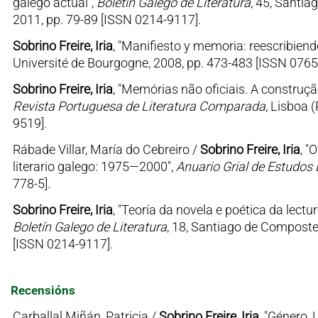
galego actual",
Boletín Galego de Literatura
, 45, Santi
2011, pp. 79-89 [ISSN 0214-9117].
Sobrino Freire, Iria
, "Manifiesto y memoria: reescribiendo 
Université de Bourgogne, 2008, pp. 473-483 [ISSN 0765
Sobrino Freire, Iria
, "Memórias não oficiais. A construçã
Revista Portuguesa de Literatura Comparada
, Lisboa 
9519].
Rábade Villar, María do Cebreiro /
Sobrino Freire, Iria
, "
literario galego: 1975—2000",
Anuario Grial de Estudos 
778-5].
Sobrino Freire, Iria
, "Teoría da novela e poética da lectu
Boletín Galego de Literatura
, 18, Santiago de Composte
[ISSN 0214-9117].
Recensións
Carballal Miñán, Patricia /
Sobrino Freire, Iria
, "Género, 