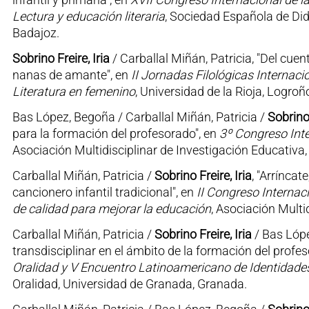
Lectura y educación literaria
, Sociedad Española de Did
Badajoz.
Sobrino Freire, Iria
/ Carballal Miñán, Patricia, "Del cue
nanas de amante", en
II Jornadas Filológicas Internaci
Literatura en femenino
, Universidad de la Rioja, Logroñ
Bas López, Begoña / Carballal Miñán, Patricia /
Sobrino 
para la formación del profesorado", en
3º Congreso Inte
Asociación Multidisciplinar de Investigación Educativa,
Carballal Miñán, Patricia /
Sobrino Freire, Iria
, "Arríncat
cancionero infantil tradicional", en
II Congreso Internaci
de calidad para mejorar la educación
, Asociación Multi
Carballal Miñán, Patricia /
Sobrino Freire, Iria
/ Bas Lópe
transdisciplinar en el ámbito de la formación del profe
Oralidad y V Encuentro Latinoamericano de Identidades
Oralidad, Universidad de Granada, Granada.