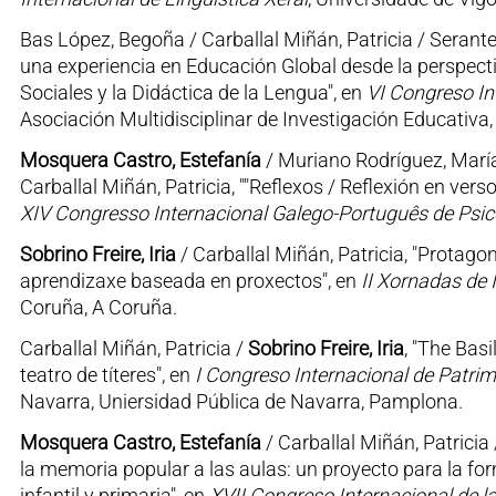
Bas López, Begoña / Carballal Miñán, Patricia / Serante
una experiencia en Educación Global desde la perspecti
Sociales y la Didáctica de la Lengua", en
VI Congreso In
Asociación Multidisciplinar de Investigación Educativa, 
Mosquera Castro, Estefanía
/ Muriano Rodríguez, Marí
Carballal Miñán, Patricia, ""Reflexos / Reflexión en ver
XIV Congresso Internacional Galego-Português de Psi
Sobrino Freire, Iria
/ Carballal Miñán, Patricia, "Protag
aprendizaxe baseada en proxectos", en
II Xornadas de
Coruña, A Coruña.
Carballal Miñán, Patricia /
Sobrino Freire, Iria
, "The Basi
teatro de títeres", en
I Congreso Internacional de Patrim
Navarra, Uniersidad Pública de Navarra, Pamplona.
Mosquera Castro, Estefanía
/ Carballal Miñán, Patricia
la memoria popular a las aulas: un proyecto para la for
infantil y primaria", en
XVII Congreso Internacional de la