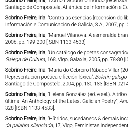
Sobrino Freire, Iria
, "Cómo fracturar o mundo [recensió
Santiago de Compostela, Atlántica de Información e Com
Sobrino Freire, Iria
, "Contra as esencias [recensión do li
Información e Comunicación de Galicia, S.A., 2007, pp.
Sobrino Freire, Iria
, "Manuel Vilanova. A esmeralda bran
2006, pp. 199-200 [ISBN 1133-4533].
Sobrino Freire, Iria
, "Un catálogo de poetas consagrados
Galega de Cultura
, 168, Vigo, Galaxia, 2005, pp. 78-80 
Sobrino Freire, Iria
, "María do Cebreiro Rábade Villar (2
Representación poética e ficción lóxica",
Boletín galego 
Santiago de Compostela, 2004, pp. 180-183 [ISBN 0214
Sobrino Freire, Iria
, "Helena González (ed. e sel.). A tri
última. An Anthology of the Latest Galician Poetry",
Anu
328 [ISBN 1133-4533].
Sobrino Freire, Iria
, "Híbridos, sucedáneos & demais inc
da palabra silenciada
, 17, Vigo, Feministas Independen