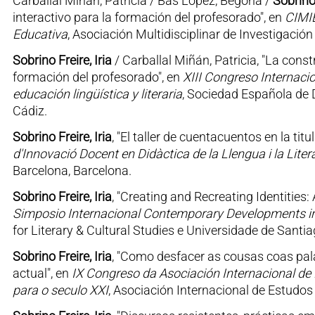
Carballal Miñán, Patricia / Bas López, Begoña /
Sobrino 
interactivo para la formación del profesorado", en
CIMIE
Educativa
, Asociación Multidisciplinar de Investigación
Sobrino Freire, Iria
/ Carballal Miñán, Patricia, "La const
formación del profesorado", en
XIII Congreso Internacio
educación lingüística y literaria
, Sociedad Española de D
Cádiz.
Sobrino Freire, Iria
, "El taller de cuentacuentos en la tit
d'Innovació Docent en Didàctica de la Llengua i la Liter
Barcelona, Barcelona.
Sobrino Freire, Iria
, "Creating and Recreating Identities
Simposio Internacional Contemporary Developments in
for Literary & Cultural Studies e Universidade de San
Sobrino Freire, Iria
, "Como desfacer as cousas coas pal
actual", en
IX Congreso da Asociación Internacional de 
para o seculo XXI
, Asociación Internacional de Estudo