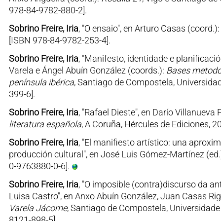
978-84-9782-880-2].
Sobrino Freire, Iria
, "O ensaio", en Arturo Casas (coord.)
[ISBN 978-84-9782-253-4].
Sobrino Freire, Iria
, "Manifesto, identidade e planificaci
Varela e Ángel Abuín González (coords.):
Bases metodol
península ibérica
, Santiago de Compostela, Universida
399-6].
Sobrino Freire, Iria
, "Rafael Dieste", en Darío Villanueva 
literatura española
, A Coruña, Hércules de Ediciones, 2
Sobrino Freire, Iria
, "El manifiesto artístico: una aprox
producción cultural", en José Luis Gómez-Martínez (ed.
0-9763880-0-6].
Sobrino Freire, Iria
, "O imposible (contra)discurso da an
Luisa Castro", en Anxo Abuín González, Juan Casas Rig
Varela Jácome
, Santiago de Compostela, Universidade
8121-898-5].