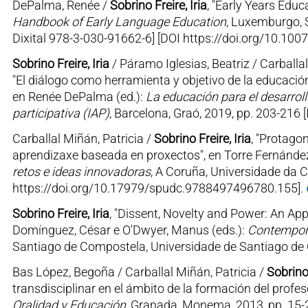
DePalma, Renée /
Sobrino Freire, Iria
, "Early Years Educ
Handbook of Early Language Education
, Luxemburgo, 
Dixital 978-3-030-91662-6] [DOI https://doi.org/10.10
Sobrino Freire, Iria
/ Páramo Iglesias, Beatriz / Carballa
"El diálogo como herramienta y objetivo de la educación 
en Renée DePalma (ed.):
La educación para el desarrollo
participativa (IAP)
, Barcelona, Graó, 2019, pp. 203-216
Carballal Miñán, Patricia /
Sobrino Freire, Iria
, "Protago
aprendizaxe baseada en proxectos", en Torre Fernández,
retos e ideas innovadoras
, A Coruña, Universidade da 
https://doi.org/10.17979/spudc.9788497496780.155].
Sobrino Freire, Iria
, "Dissent, Novelty and Power: An App
Domínguez, César e O'Dwyer, Manus (eds.):
Contempora
Santiago de Compostela, Universidade de Santiago de 
Bas López, Begoña / Carballal Miñán, Patricia /
Sobrino 
transdisciplinar en el ámbito de la formación del profe
Oralidad y Educación
, Granada, Monema, 2013, pp. 15-