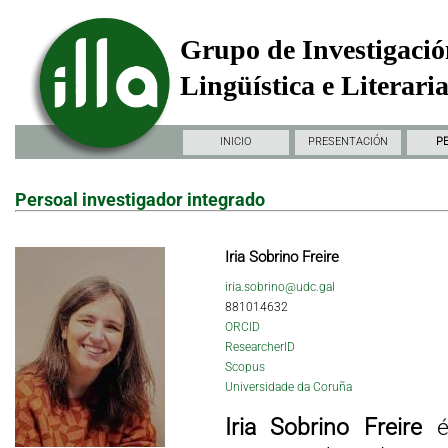
Grupo de Investigació
Lingüística e Literari
INICIO
PRESENTACIÓN
P
Persoal investigador integrado
Iria Sobrino Freire
iria.sobrino@udc.gal
881014632
ORCID
ResearcherID
Scopus
Universidade da Coruña
Iria Sobrino Freire
é 